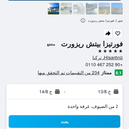
صور لـ فورتيزا بيتش ريزورت
فورتيزا بيتش ريزورت
منتجع
5 نجوم
Hisarönü، تركيا
+90 252 467 0110
ممتاز
234 من التقييمات تم التحقق منها
8.1
خ 13/8
-
ج 14/8
2 من الضيوف، غرفة واحدة
بحث