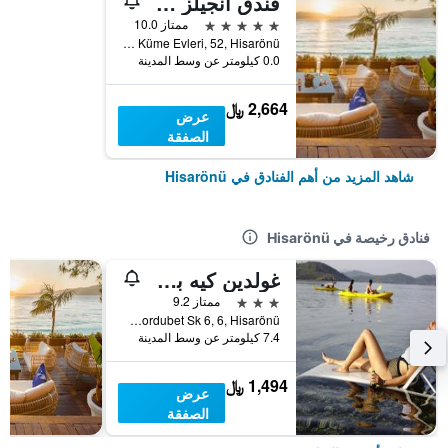
فندق أنجيلز مارماريس
5 نجوم
ممتاز 10.0
Turgut Mahallesi, Merkez Küme Evleri, 52, Hisarönü, تركيا
0.0 كيلومتر عن وسط المدينة
2,664 ﷼
عرض
الصفقة
شاهد المزيد من أهم الفنادق في Hisarönü
فنادق رخيصة في Hisarönü
غولدين كيه بوردوبيت
3 نجوم
ممتاز 9.2
Hisaronu Mh. Bordubet Sk 6, 6, Hisarönü, تركيا
7.4 كيلومتر عن وسط المدينة
1,494 ﷼
عرض
الصفقة