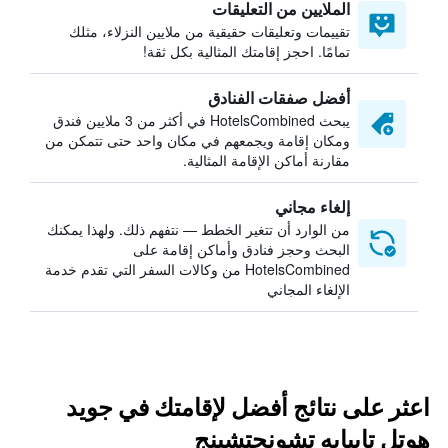
الملايين من التعليقات
تقييمات وتعليقات حقيقية من ملايين النزلاء، مثلك
تمامًا. احجز إقامتك المثالية بكل ثقة!
أفضل صفقات الفنادق
يبحث HotelsCombined في أكثر من 3 ملايين فندق
ومكان إقامة ويجمعهم في مكان واحد حتى تتمكن من
مقارنة أماكن الإقامة المثالية.
إلغاء مجاني
من الوارد أن تتغير الخطط — نتفهم ذلك. ولهذا يمكنك
البحث وحجز فنادق وأماكن إقامة على
HotelsCombined من وكالات السفر التي تقدم خدمة
الإلغاء المجاني
اعثر على نتائج أفضل لإقامتك في جويد
هوتل تايبايه تشونجتشينج