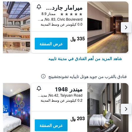
ميرامار جاردن تابييه
5 نجوم
ممتاز 8.9
No. 83, Civic Boulevard, مدينة تايبيه, تايوان
0.0 كيلومتر عن وسط المدينة
335 ﷼
عرض الصفقة
شاهد المزيد من أهم الفنادق في مدينة تايبيه
فنادق بالقرب من جويد هوتل تايبايه تشونجتشينج
ميندر 1948
No.42, Taiyuan Road, مدينة تايبيه, تايوان
0.2 كيلومتر عن وسط المدينة
203 ﷼
عرض الصفقة