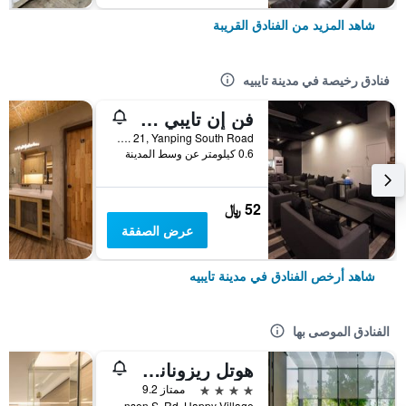
شاهد المزيد من الفنادق القريبة
فنادق رخيصة في مدينة تايبيه
فن إن تايبي هوستل
2F, No. 21, Yanping South Road, مدينة تايبيه, تايوان
0.6 كيلومتر عن وسط المدينة
52 ﷼
عرض الصفقة
شاهد أرخص الفنادق في مدينة تايبيه
الفنادق الموصى بها
هوتل ريزونانس تايبي، تابيستري كوليكشن باي هيلتون
4 نجوم
ممتاز 9.2
No. 7 Linsen S. Rd, Happy Village, مدينة تايبيه, تايوان