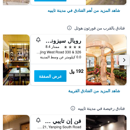
شاهد المزيد من أهم الفنادق في مدينة تايبيه
فنادق بالقرب من فورتون هوتل
رويال سيزونز هوتل تايبيه نانجينج ويست
4 نجوم
ممتاز 8.4
326 & 330 Nanjing West Road, مدينة تايبيه, تايوان
0.0 كيلومتر عن وسط المدينة
192 ﷼
عرض الصفقة
شاهد المزيد من الفنادق القريبة
فنادق رخيصة في مدينة تايبيه
فن إن تايبي هوستل
2F, No. 21, Yanping South Road, مدينة تايبيه, تايوان