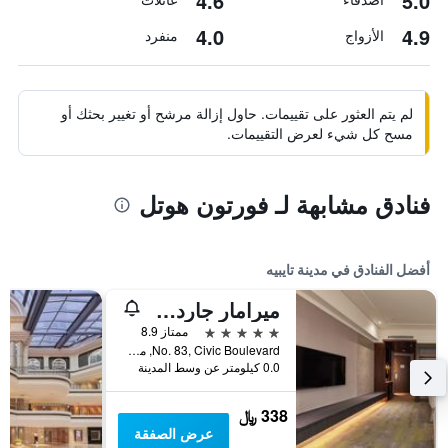
4.6
5.0
4.0
4.9
الأزواج
منفرد
لم يتم العثور على تقييمات. حاول إزالة مرشح أو تغيير بحثك أو
مسح كل شيء لعرض التقييمات.
فنادق مشابهة لـ فورتون هوتل
أفضل الفنادق في مدينة تايبيه
ميرامار جاردن تابييه
5 نجوم
ممتاز 8.9
No. 83, Civic Boulevard, مدينة تايبيه, تايوان
0.0 كيلومتر عن وسط المدينة
338 ﷼
عرض الصفقة