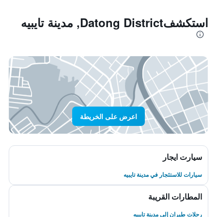
استكشفDatong District, مدينة تايبيه
اعرض على الخريطة
سيارت ايجار
سيارات للاستئجار في مدينة تايبيه
المطارات القريبة
رحلات طيران إلى مدينة تايبيه