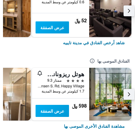
0.6 كيلومتر عن وسط المدينة
52 ﷼
عرض الصفقة
شاهد أرخص الفنادق في مدينة تايبيه
الفنادق الموصى بها
هوتل ريزونانس تايبي، تابيستري كوليكشن باي هيلتون
4 نجوم
ممتاز 9.3
No. 7 Linsen S. Rd, Happy Village, مدينة تايبيه, تايوان
1.7 كيلومتر عن وسط المدينة
598 ﷼
عرض الصفقة
مشاهدة الفنادق الأخرى الموصى بها