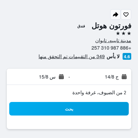
فورتون هوتل
فندق
3 نجوم
مدينة تايبيه، تايوان
+886 987 310 257
لا بأس
349 من التقييمات تم التحقق منها
4.6
ج 14/8
-
س 15/8
2 من الضيوف، غرفة واحدة
بحث