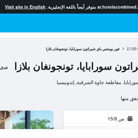
ar.hotelscombined
متوفر أيضاً باللغة الإنجليزية.
Visit site in English
2,130
فور بوينتس باي شيراتون سورابايا، تونجونغان بلازا
تون سورابايا، تونجونغان بلازا
فندق
س 15/8