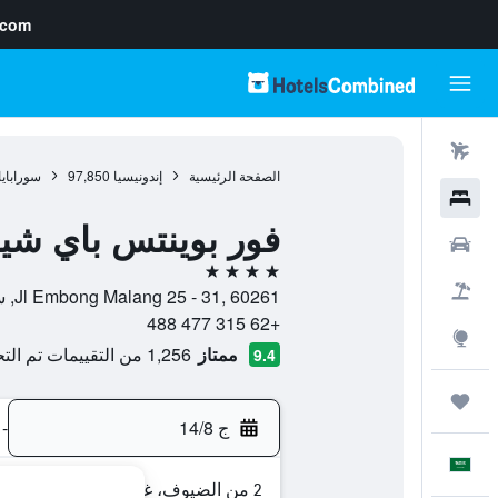
.com
رحلات طيران
الصفحة الرئيسية
إندونيسيا
97,850
سورابايا
فنادق
فور بوينتس باي شيرا
سيارات
4 نجوم
حزم العروض
Jl Embong Malang 25 - 31, 60261, سورابايا, مقاطعة جاوة الشرقية, إندونيسيا
+62 315 477 488
استكشاف
ممتاز
1,256 من التقييمات تم التحقق منها
9.4
رحلات
ج 14/8
-
العَرَبِيَّة
2 من الضيوف، غرفة واحدة