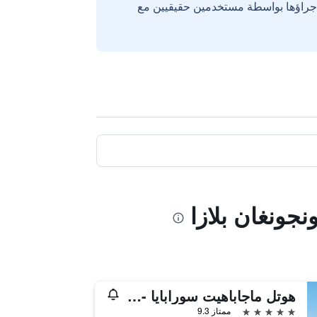
إجراؤها بواسطة مستخدمين حقيقيين مع
نجونغان بلازا
هوتل ماجاباهيت سورابايا - إم جالاري
5 نجوم
ممتاز 9.3