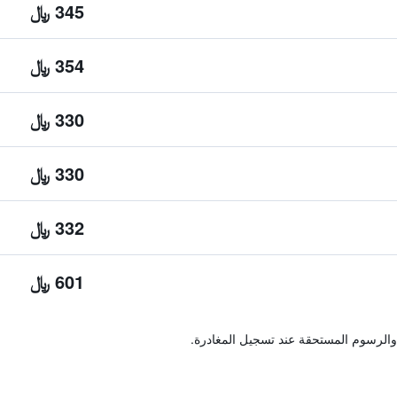
345 ﷼
354 ﷼
330 ﷼
330 ﷼
332 ﷼
601 ﷼
والرسوم المستحقة عند تسجيل المغادرة.