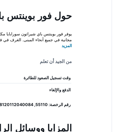
حول فور بوينتس باي
يوفر فور بوينتس باي شيراتون سورابايا مكا
مجانية في جميع أنحاء المبنى. الغرف في فو
المزيد
من الجيد أن تعلم
وقت تسجيل الصعود للطائرة
الدفع والإلغاء
رقم الرخصة: 55110, 8120112040084
المزايا ووسائل الر