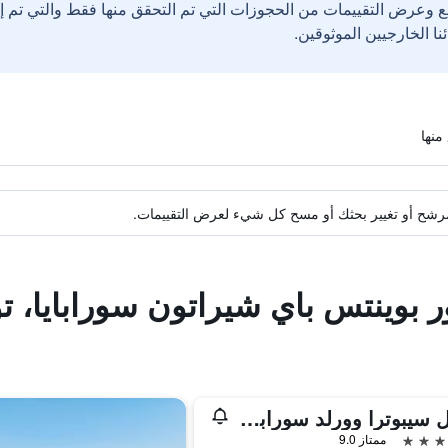
ع وعرض التقييمات من الحجوزات التي تم التحقق منها فقط والتي تم 
ة مرشح أو تغيير بحثك أو مسح كل شيء لعرض التقييمات.
ر بوينتس باي شيراتون سورابايا، تو
هوتل سيبوترا وورلد سورابايا مانيجد باي سويس بلهوتل إنترناشونال
ممتاز 9.0