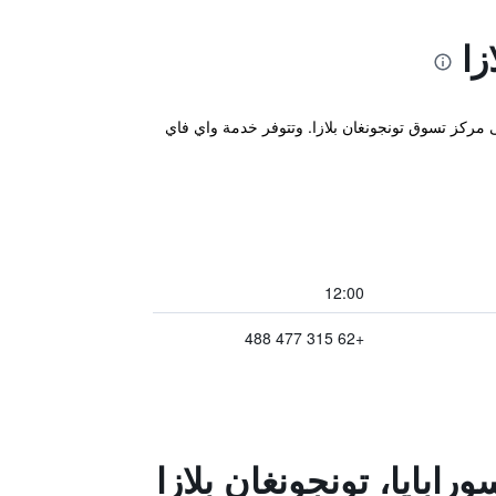
زا
ى مركز تسوق تونجونغان بلازا. وتتوفر خدمة واي فاي
12:00
+62 315 477 488
ابايا، تونجونغان بلازا