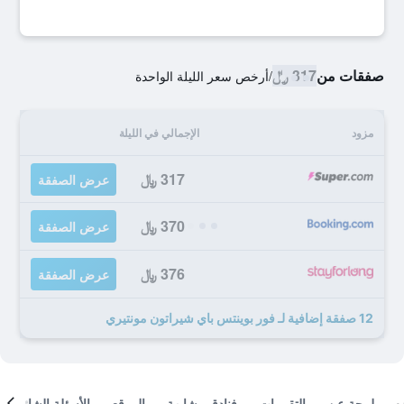
صفقات من
317 ﷼
/
أرخص سعر الليلة الواحدة
مزود
الإجمالي في الليلة
317 ﷼
عرض الصفقة
370 ﷼
عرض الصفقة
376 ﷼
عرض الصفقة
12 صفقة إضافية لـ فور بوينتس باي شيراتون مونتيري
لمحة عن
التقييمات
فنادق مشابهة
الموقع
الأسئلة الشائعة