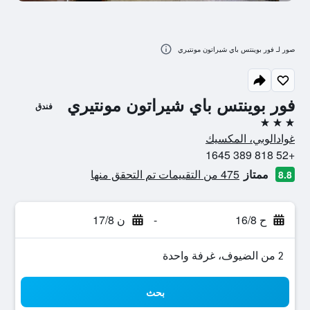
صور لـ فور بوينتس باي شيراتون مونتيري
فور بوينتس باي شيراتون مونتيري
فندق
3 نجوم
غوادالوبي، المكسيك
+52 818 389 1645
ممتاز
475 من التقييمات تم التحقق منها
8.8
ح 16/8
-
ن 17/8
2 من الضيوف، غرفة واحدة
بحث