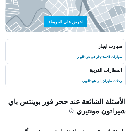
اعرض على الخريطة
سيارت ايجار
سيارات للاستئجار في غوادالوبي
المطارات القريبة
رحلات طيران إلى غوادالوبي
الأسئلة الشائعة عند حجز فور بوينتس باي
شيراتون مونتيري
ما مدى قرب فور بوينتس باي شيراتون مونتيري من أقرب