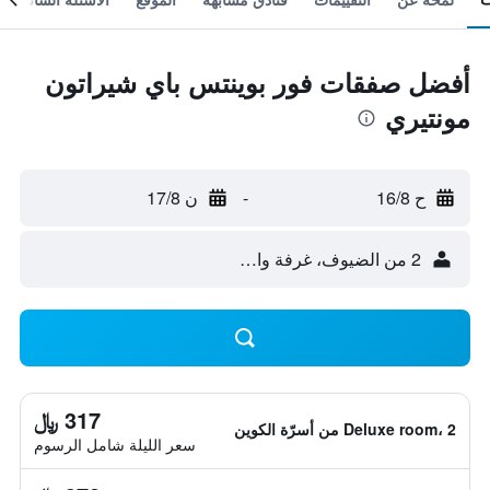
أفضل صفقات فور بوينتس باي شيراتون
مونتيري
ح 16/8
-
ن 17/8
2 من الضيوف، غرفة واحدة
317 ﷼
Deluxe room، 2 من أسرّة الكوين
سعر الليلة شامل الرسوم