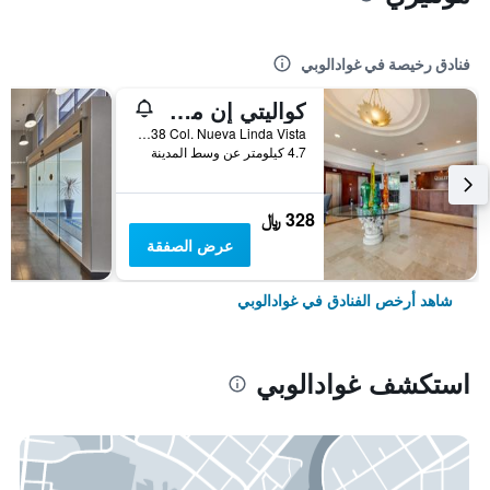
فنادق رخيصة في غوادالوبي
كواليتي إن مونتيري لا في
Av. Miguel Aleman 238 Col. Nueva Linda Vista, غوادالوبي, ولاية نويفو ليون, المكسيك
4.7 كيلومتر عن وسط المدينة
328 ﷼
عرض الصفقة
شاهد أرخص الفنادق في غوادالوبي
استكشف غوادالوبي