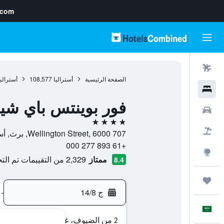
.com
رحلات طيران
الصفحة الرئيسية
أستراليا
108,577
أستراليا
فنادق
فور بوينتس باي شي
سيارات
4 نجوم
حزم العروض
707 Wellington Street, 6000, برث, أستراليا الغربية, أستراليا
+61 893 277 000
استكشاف
ممتاز
2,329 من التقييمات تم التحقق منها
8.4
رحلات
ج 14/8
-
العَرَبِيَّة
2 من الضيوف، غرفة واحدة