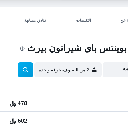
 عن
التقييمات
فنادق مشابهة
وينتس باي شيراتون بيرث
2 من الضيوف، غرفة واحدة
478 ﷼
502 ﷼