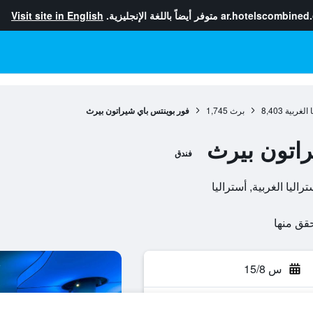
ar.hotelscombined
متوفر أيضاً باللغة الإنجليزية.
Visit site in English
 الغربية
8,403
برث
1,745
فور بوينتس باي شيراتون بيرث
راتون بيرث
فندق
س 15/8