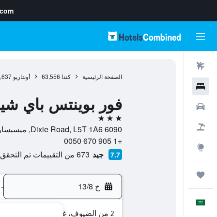
.com
رحلات طيران
الصفحة الرئيسية
كندا
63,556
أونتاريو
,637
فنادق
فور بوينتس باي شي
سيارات
3 نجوم
حزم العروض
6090 Dixie Road, L5T 1A6, ميسيساوغا, أونتاريو, كندا
+1 905 670 0050
استكشاف
جيد
673 من التقييمات تم التحقق منها
7.7
رحلات
خ 13/8
-
العَرَبِيَّة
2 من الضيوف، غرفة واحدة