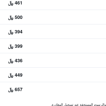
461 ﷼
500 ﷼
394 ﷼
399 ﷼
436 ﷼
449 ﷼
657 ﷼
والرسوم المستحقة عند تسجيل المغادرة.