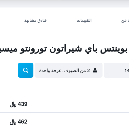
 عن
التقييمات
فنادق مشابهة
وينتس باي شيراتون تورونتو ميس
2 من الضيوف، غرفة واحدة
439 ﷼
462 ﷼