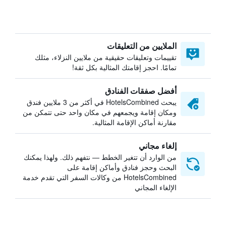
الملايين من التعليقات
تقييمات وتعليقات حقيقية من ملايين النزلاء، مثلك
تمامًا. احجز إقامتك المثالية بكل ثقة!
أفضل صفقات الفنادق
يبحث HotelsCombined في أكثر من 3 ملايين فندق
ومكان إقامة ويجمعهم في مكان واحد حتى تتمكن من
مقارنة أماكن الإقامة المثالية.
إلغاء مجاني
من الوارد أن تتغير الخطط — نتفهم ذلك. ولهذا يمكنك
البحث وحجز فنادق وأماكن إقامة على
HotelsCombined من وكالات السفر التي تقدم خدمة
الإلغاء المجاني