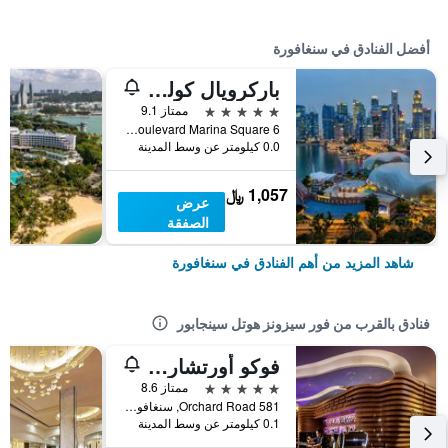
أفضل الفنادق في سنغافورة
باركرويال كوليكشن مارينا باي، سنغافورة
5 نجوم
ممتاز 9.1
6 Raffles Boulevard Marina Square, سنغافورة, سنغافورة
0.0 كيلومتر عن وسط المدينة
1,057 ﷼
عرض
الصفقة
شاهد المزيد من أهم الفنادق في سنغافورة
فنادق بالقرب من فور سيزونز هوتل سينجابور
فوكو أورتشارد سينجابور باي آيتش جي
5 نجوم
ممتاز 8.6
581 Orchard Road, سنغافورة, سنغافورة
0.1 كيلومتر عن وسط المدينة