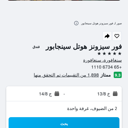
صور لـ فور سيزونز هوتل سينجابور
فور سيزونز هوتل سينجابور
فندق
5 نجوم
سنغافورة، سنغافورة
+65 6734 1110
ممتاز
1,898 من التقييمات تم التحقق منها
9.3
خ 13/8
-
ج 14/8
2 من الضيوف، غرفة واحدة
بحث