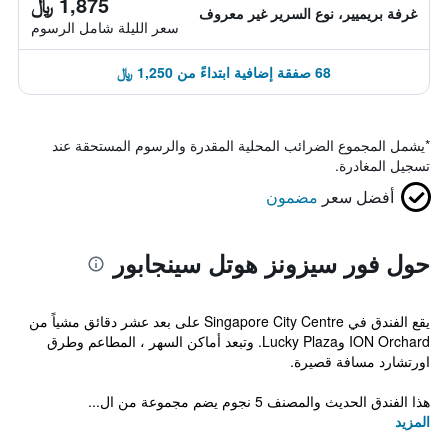
1,875 ﷼
غرفة بريميير، نوع السرير غير معروف
سعر الليلة شامل الرسوم
68 صفقة إضافية ابتداءً من 1,250 ﷼
*
يشمل المجموع الضرائب المحلية المقدرة والرسوم المستحقة عند
تسجيل المغادرة.
أفضل سعر
مضمون
حول فور سيزونز هوتل سينجابور
يقع الفندق في Singapore City Centre على بعد عشر دقائق مشياً من
ION Orchard وLucky Plaza. وتبعد أماكن السهر ، المطاعم وطرق
اورتشارد مسافة قصيرة.
هذا الفندق الحديث والمصنف 5 نجوم يضم مجموعة من ال...
المزيد