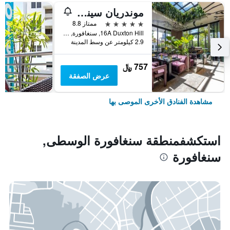
موندريان سينجابور دوكستون
5 نجوم
ممتاز 8.8
16A Duxton Hill, سنغافورة, سنغافورة
2.9 كيلومتر عن وسط المدينة
757 ﷼
عرض الصفقة
مشاهدة الفنادق الأخرى الموصى بها
استكشفمنطقة سنغافورة الوسطى,
سنغافورة