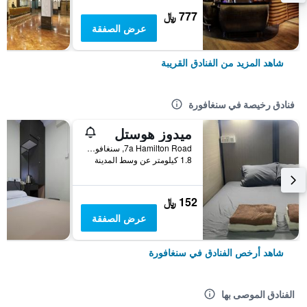
777 ﷼
عرض الصفقة
شاهد المزيد من الفنادق القريبة
فنادق رخيصة في سنغافورة
ميدوز هوستل
7a Hamilton Road, سنغافورة, سنغافورة
1.8 كيلومتر عن وسط المدينة
152 ﷼
عرض الصفقة
شاهد أرخص الفنادق في سنغافورة
الفنادق الموصى بها