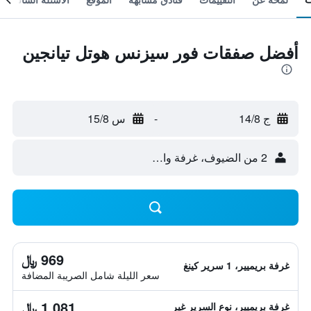
أفضل صفقات فور سيزنس هوتل تيانجين
ج 14/8
-
س 15/8
2 من الضيوف، غرفة واحدة
969 ﷼
غرفة بريميير، 1 سرير كينغ
سعر الليلة شامل الصريبة المضافة
1,081 ﷼
غرفة بريميير، نوع السرير غير