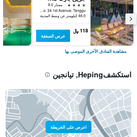
4 نجوم
ممتاز 9.0
No. 34 1st Avenue, Tanggu, تيانجين, الصين
46.0 كيلومتر عن وسط المدينة
118 ﷼
عرض الصفقة
مشاهدة الفنادق الأخرى الموصى بها
استكشفHeping, تيانجين
اعرض على الخريطة