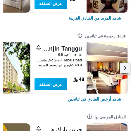
عرض الصفقة
شاهد المزيد من الفنادق القريبة
فنادق رخيصة في تيانجين
Jinjiang Inn Tianjin Tanggu
2 نجمتين
جيد 6.5
No.2-98 Hebei Road, تيانجين, الصين
43.9 كيلومتر عن وسط المدينة
48 ﷼
عرض الصفقة
شاهد أرخص الفنادق في تيانجين
الفنادق الموصى بها
جرين بارك هوتل تيانجين