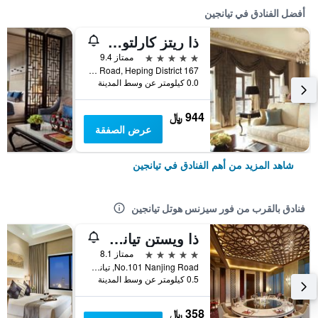
أفضل الفنادق في تيانجين
ذا ريتز كارلتون، تيانجين
5 نجوم
ممتاز 9.4
167 Dagubei Road, Heping District, تيانجين, الصين
0.0 كيلومتر عن وسط المدينة
944 ﷼
عرض الصفقة
شاهد المزيد من أهم الفنادق في تيانجين
فنادق بالقرب من فور سيزنس هوتل تيانجين
ذا ويستن تيانجن
5 نجوم
ممتاز 8.1
No.101 Nanjing Road, تيانجين, الصين
0.5 كيلومتر عن وسط المدينة
358 ﷼