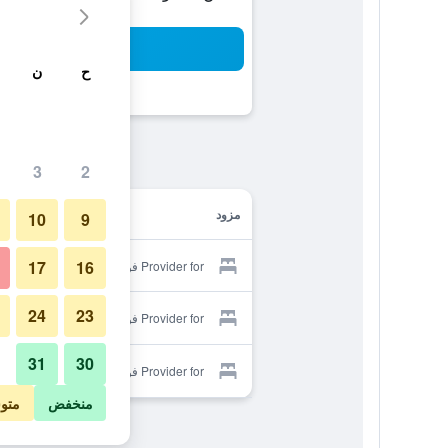
بح
ح
ن
3
2
مزود
10
9
17
16
Provider for فوز إكسبرس هوتل
24
23
Provider for فوز إكسبرس هوتل
31
30
Provider for فوز إكسبرس هوتل
منخفض
متو