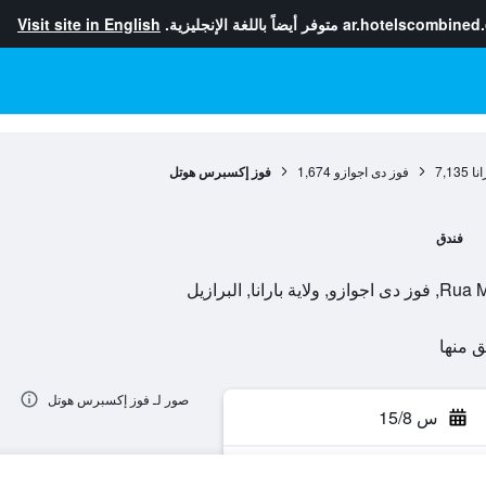
ar.hotelscombined
متوفر أيضاً باللغة الإنجليزية.
Visit site in English
انا
7,135
فوز دى اجوازو
1,674
فوز إكسبرس هوتل
فندق
ا, البرازيل
صور لـ فوز إكسبرس هوتل
س 15/8