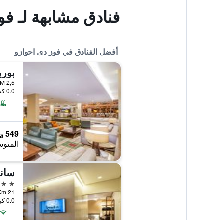
فنادق مشابهة لـ ف
أفضل الفنادق في فوز دى اجوازو
atas KM 2,5
0.0 كيلومتر عن وسط المدينة
549 ﷼
المتوس
سانم
5 نجوم
0.0 كيلومتر عن وسط المدينة