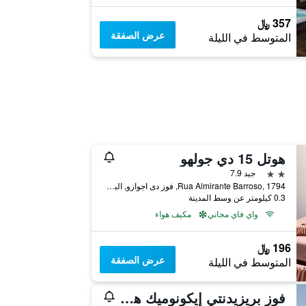
357 ﷼
عرض الصفقة
المتوسط في الليلة
هوتل 15 دي جولهو
2 نجمتين
جيد 7.9
Rua Almirante Barroso, 1794, فوز دى اجوازو, البرازيل
0.3 كيلومتر عن وسط المدينة
واي فاي مجاني
مكيف هواء
196 ﷼
عرض الصفقة
المتوسط في الليلة
فوز بريزيدنتي إيكونوميك هوتل