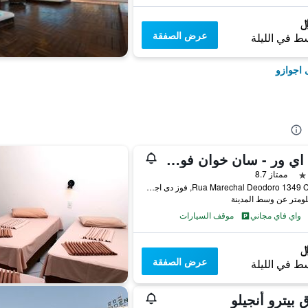
عرض الصفقة
ط في الليلة
 اجوازو
إس اي ور - سان خوان فوز دو إغواكو
ممتاز 8.7
Rua Marechal Deodoro 1349 Centro, فوز دى اجوازو, البرازيل
واي فاي مجاني
موقف السيارات
عرض الصفقة
ط في الليلة
 بيترو أنجيلو