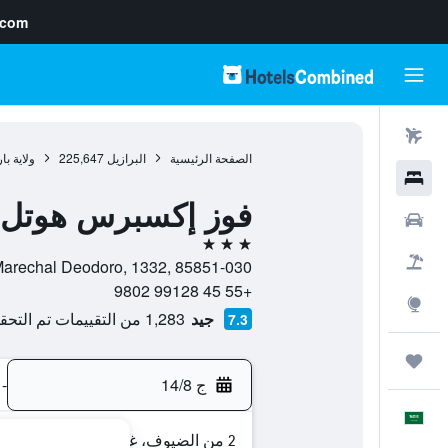
.com
رحلات طيران
الصفحة الرئيسية
البرازيل
225,647
ولاية بار
فنادق
فوز إكسبرس هوتل
سيارات
3 نجوم
حزم العروض
Rua Marechal Deodoro, 1332, 85851-030, فوز دى اجوازو, ولاية باران
+55 45 99128 9802
استكشاف
جيد
1,283 من التقييمات تم التحقق منها
7.3
رحلات
ج 14/8
-
العَرَبِيَّة
2 من الضيوف، غرفة واحدة