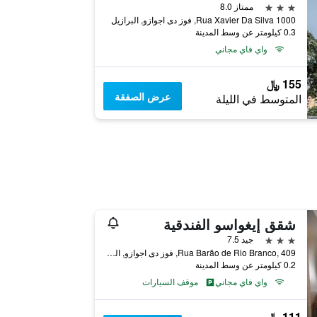
3 نجوم
ممتاز 8.0
Rua Xavier Da Silva 1000, فوز دى اجوازو, البرازيل
0.3 كيلومتر عن وسط المدينة
واي فاي مجاني
155 ﷼
عرض الصفقة
المتوسط في الليلة
شقق إيغواسو الفندقية
3 نجوم
جيد 7.5
Rua Barão de Rio Branco, 409, فوز دى اجوازو, البرازيل
0.2 كيلومتر عن وسط المدينة
واي فاي مجاني
موقف السيارات
111 ﷼