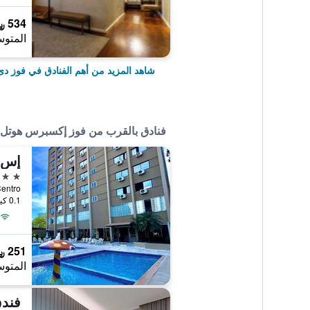
534 ﷼
المتوس
شاهد المزيد من أهم الفنادق في فوز دى
فنادق بالقرب من فوز إكسبرس هوتل
3 نجوم
0.1 كيلومتر عن وسط المدينة
251 ﷼
المتوس
فندق