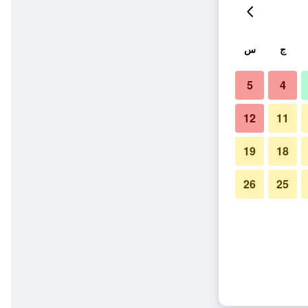
ج
س
5
4
12
11
19
18
26
25