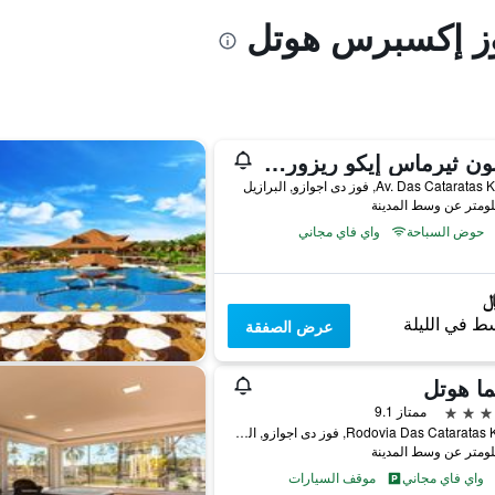
وز إكسبرس هوتل
بوربون ثيرماس إيكو ريزورت كاتاراتاس دو إغواكو
Av. Das Catar, فوز دى اجوازو, البرازيل
حوض السباحة
واي فاي مجاني
ط في الليلة
عرض الصفقة
ا هوتل
ممتاز 9.1
Rodovia Das Cataratas Km 21, فوز دى اجوازو, البرازيل
واي فاي مجاني
موقف السيارات