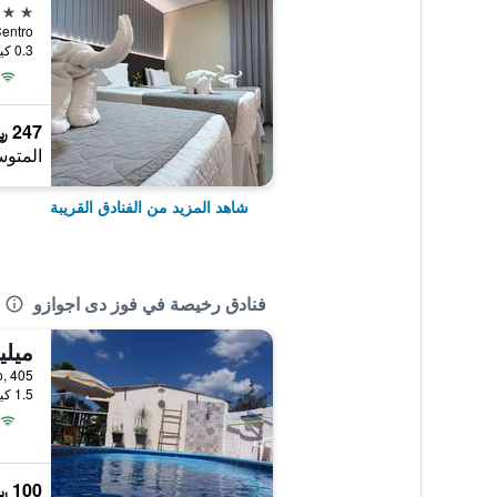
3 نجوم
0.3 كيلومتر عن وسط المدينة
247 ﷼
المتوس
شاهد المزيد من الفنادق القريبة
فنادق رخيصة في فوز دى اجوازو
ميل
 Grosso, 405
1.5 كيلومتر عن وسط المدينة
100 ﷼