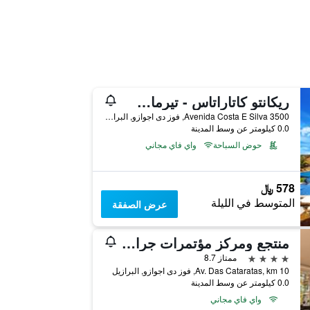
ريكانتو كاتاراتاس - تيرماس، ريزورت إيه كونفينشين
Avenida Costa E Silva 3500, فوز دى اجوازو, البرازيل
0.0 كيلومتر عن وسط المدينة
حوض السباحة
واي فاي مجاني
578 ﷼
المتوسط في الليلة
عرض الصفقة
منتجع ومركز مؤتمرات جراند كاريما
4 نجوم
ممتاز 8.7
Av. Das Cataratas, km 10, فوز دى اجوازو, البرازيل
0.0 كيلومتر عن وسط المدينة
واي فاي مجاني