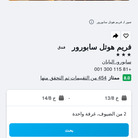
صور لـ فريم هوتل سابورور
فريم هوتل سابورور
فندق
3 نجوم
سابورو، اليابان
+81 115 300 001
ممتاز
454 من التقييمات تم التحقق منها
8.0
خ 13/8
-
ج 14/8
2 من الضيوف، غرفة واحدة
بحث