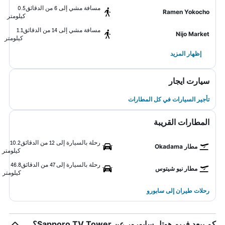
مسافة مشي إلى 6 من الدقائق
0.5
Ramen Yokocho
كيلومتر
مسافة مشي إلى 14 من الدقائق
1.1
Nijo Market
كيلومتر
إظهار المزيد
سيارت ايجار
تأجير السيارات في كل المطارات
المطارات القريبة
رحلة بالسيارة إلى 12 من الدقائق
10.2
مطار Okadama
كيلومتر
رحلة بالسيارة إلى 47 من الدقائق
46.8
مطار نيو شيتوس
كيلومتر
رحلات طيران إلى سابورو
كم يبعد فريم هوتل سابورور عن Sapporo TV Tower؟