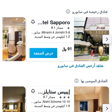
فنادق رخيصة في سابورو
Theatel Sapporo
نجمة واحدة
ممتاز 8.1
Minami 4 Jonishi 5-8, سابورو, اليابان
1.2 كيلومتر عن وسط المدينة
91 ﷼
عرض الصفقة
شاهد أرخص الفنادق في سابورو
الفنادق الموصى بها
إيبيس ستايلز سابورو
3 نجوم
ممتاز 8.7
Nishi 3chome 10 10, سابورو, اليابان
1.9 كيلومتر عن وسط المدينة