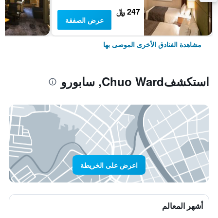
247 ﷼
عرض الصفقة
مشاهدة الفنادق الأخرى الموصى بها
استكشفChuo Ward, سابورو
اعرض على الخريطة
أشهر المعالم