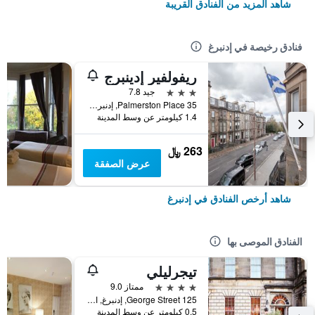
شاهد المزيد من الفنادق القريبة
فنادق رخيصة في إدنبرغ
ريفولفير إدينبرج
3 نجوم
جيد 7.8
35 Palmerston Place, إدنبرغ, المملكة المتحدة
1.4 كيلومتر عن وسط المدينة
263 ﷼
عرض الصفقة
شاهد أرخص الفنادق في إدنبرغ
الفنادق الموصى بها
تيجرليلي
4 نجوم
ممتاز 9.0
125 George Street, إدنبرغ, المملكة المتحدة
0.5 كيلومتر عن وسط المدينة