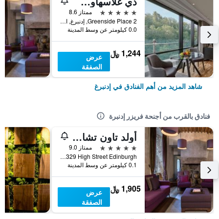
ذي غلاسهاوس، أوتوغراف كولكشن
5 نجوم
ممتاز 8.6
2 Greenside Place, إدنبرغ, المملكة المتحدة
0.0 كيلومتر عن وسط المدينة
1,244 ﷼
عرض
الصفقة
شاهد المزيد من أهم الفنادق في إدنبرغ
فنادق بالقرب من أجنحة فريزر إدنبرة
أولد تاون تشامبرز، أوتوجراف كوليكشن
5 نجوم
ممتاز 9.0
Royal Mile 329 High Street Edinburgh, إدنبرغ, المملكة المتحدة
0.1 كيلومتر عن وسط المدينة
1,905 ﷼
عرض
الصفقة