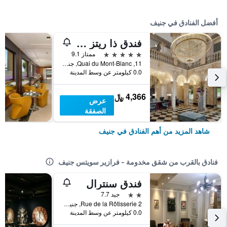
أفضل الفنادق في جنيف
فندق ذا ريتز كارلتون دي لا بييه، جنيف
5 نجوم
ممتاز 9.1
11, Quai du Mont-Blanc, جنيف, كانتون جنيف, سويسرا
0.0 كيلومتر عن وسط المدينة
4,366 ﷼
عرض
الصفقة
شاهد المزيد من أهم الفنادق في جنيف
فنادق بالقرب من شقق مخدومة - فرازير سويتس جنيف
فندق سنترال
2 نجمتين
جيد 7.7
Rue de la Rôtisserie 2, جنيف, كانتون جنيف, سويسرا
0.0 كيلومتر عن وسط المدينة