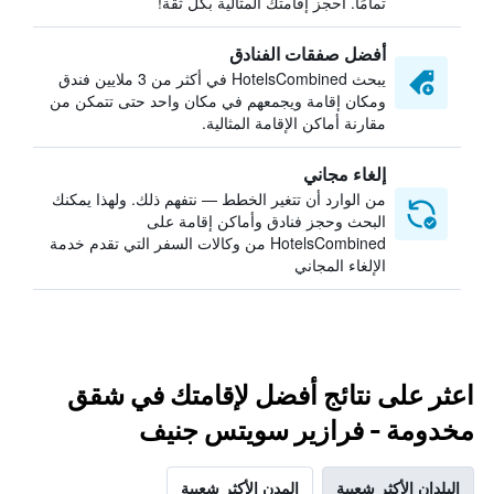
تمامًا. احجز إقامتك المثالية بكل ثقة!
أفضل صفقات الفنادق
يبحث HotelsCombined في أكثر من 3 ملايين فندق
ومكان إقامة ويجمعهم في مكان واحد حتى تتمكن من
مقارنة أماكن الإقامة المثالية.
إلغاء مجاني
من الوارد أن تتغير الخطط — نتفهم ذلك. ولهذا يمكنك
البحث وحجز فنادق وأماكن إقامة على
HotelsCombined من وكالات السفر التي تقدم خدمة
الإلغاء المجاني
اعثر على نتائج أفضل لإقامتك في شقق
مخدومة - فرازير سويتس جنيف
البلدان الأكثر شعبية
المدن الأكثر شعبية