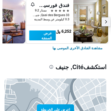
فندق فورسيزونز دي بيرج جنيف
5 نجوم
ممتاز 9.2
33 Quai des Bergues, جنيف, كانتون جنيف, سويسرا
0.3 كيلومتر عن وسط المدينة
6,252 ﷼
عرض
الصفقة
مشاهدة الفنادق الأخرى الموصى بها
استكشفCité, جنيف
اعرض على الخريطة