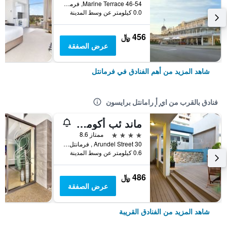
46-54 Marine Terrace, فرمانتل, WA, أستراليا
0.0 كيلومتر عن وسط المدينة
456 ﷼
عرض الصفقة
شاهد المزيد من أهم الفنادق في فرمانتل
فنادق بالقرب من اي ٕأ ٕرامانتل برايسون
ماند ئب أكوموديشن
4 نجوم
ممتاز 8.6
30 Arundel Street , فرمانتل, WA, أستراليا
0.6 كيلومتر عن وسط المدينة
486 ﷼
عرض الصفقة
شاهد المزيد من الفنادق القريبة