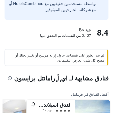
بواسطة مستخدمين حقيقيين مع HotelsCombined أو
مع شركائنا الخارجيين الموثوقين.
8.4
جيد جدًا
2,127 من التقييمات تم التحقق منها
لم يتم العثور على تقييمات. حاول إزالة مرشح أو تغيير بحثك أو
مسح كل شيء لعرض التقييمات.
فنادق مشابهة لـ اي ٕأ ٕرامانتل برايسون
أفضل الفنادق في فرمانتل
فندق اسبلاندا فريمانتل - باي ريدجز
4 نجوم
جيد 7.9