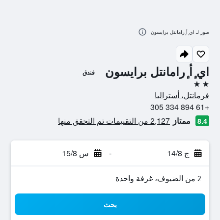
صور لـ اي ٕأ ٕرامانتل برايسون
اي ٕأ ٕرامانتل برايسون
فندق
2 نجمتين
فرمانتل، أستراليا
+61 894 334 305
ممتاز
2,127 من التقييمات تم التحقق منها
8.4
ج 14/8
-
س 15/8
2 من الضيوف، غرفة واحدة
بحث