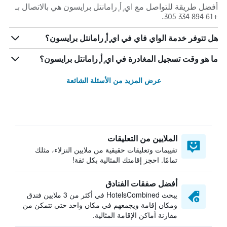
أفضل طريقة للتواصل مع اي ٕأ ٕرامانتل برايسون هي بالاتصال بـ
+61 894 334 305.
هل تتوفر خدمة الواي فاي في اي ٕأ ٕرامانتل برايسون؟
ما هو وقت تسجيل المغادرة في اي ٕأ ٕرامانتل برايسون؟
عرض المزيد من الأسئلة الشائعة
الملايين من التعليقات
تقييمات وتعليقات حقيقية من ملايين النزلاء، مثلك
تمامًا. احجز إقامتك المثالية بكل ثقة!
أفضل صفقات الفنادق
يبحث HotelsCombined في أكثر من 3 ملايين فندق
ومكان إقامة ويجمعهم في مكان واحد حتى تتمكن من
مقارنة أماكن الإقامة المثالية.