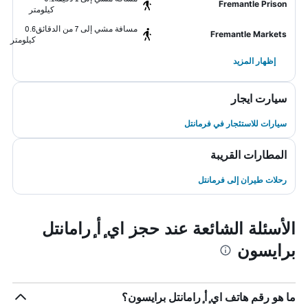
Fremantle Prison
كيلومتر
مسافة مشي إلى 7 من الدقائق
0.6
Fremantle Markets
كيلومتر
إظهار المزيد
سيارت ايجار
سيارات للاستئجار في فرمانتل
المطارات القريبة
رحلات طيران إلى فرمانتل
الأسئلة الشائعة عند حجز اي ٕأ ٕرامانتل
برايسون
ما هو رقم هاتف اي ٕأ ٕرامانتل برايسون؟