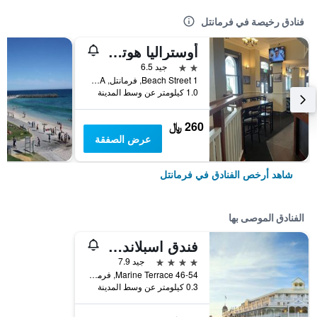
فنادق رخيصة في فرمانتل
أوستراليا هوتل فريمانتل
2 نجمتين
جيد 6.5
1 Beach Street, فرمانتل, WA, أستراليا
1.0 كيلومتر عن وسط المدينة
260 ﷼
عرض الصفقة
شاهد أرخص الفنادق في فرمانتل
الفنادق الموصى بها
فندق اسبلاندا فريمانتل - باي ريدجز
4 نجوم
جيد 7.9
46-54 Marine Terrace, فرمانتل, WA, أستراليا
0.3 كيلومتر عن وسط المدينة