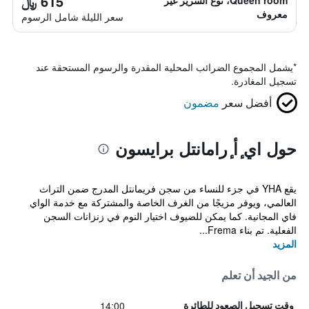
615 ﷼
Queen room، نوع السرير غير
معروف
سعر الليلة شامل الرسوم
*
يشمل المجموع الضرائب المحلية المقدرة والرسوم المستحقة عند
تسجيل المغادرة.
أفضل سعر
مضمون
حول اي ٕأ ٕرامانتل برايسون
يقع YHA في جزء للنساء من سجن فريمانتل المدرج ضمن التراث
العالمي، ويوفر مزيجًا من الغرف الخاصة والمشتركة مع خدمة الواي
فاي المجانية. كما يمكن للضيوف اختيار النوم في زنزانات السجن
الفعلية. تم بناء Frema...
المزيد
من الجيد أن تعلم
14:00
وقت تسجيل الصعود للطائرة