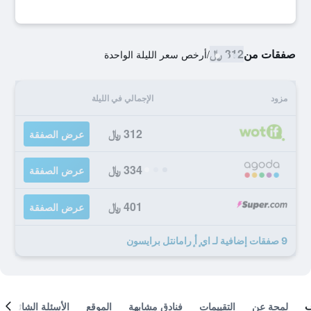
صفقات من
312 ﷼
/
أرخص سعر الليلة الواحدة
مزود
الإجمالي في الليلة
312 ﷼
عرض الصفقة
334 ﷼
عرض الصفقة
401 ﷼
عرض الصفقة
9 صفقات إضافية لـ اي ٕأ ٕرامانتل برايسون
لمحة عن
التقييمات
فنادق مشابهة
الموقع
الأسئلة الشائعة