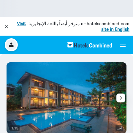
ar.hotelscombined.com
متوفر أيضاً باللغة الإنجليزية.
Visit
site in English
آخر
1/13
آخ