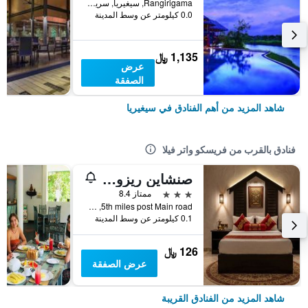
Rangirigama, سيغيريا, سريلانكا
0.0 كيلومتر عن وسط المدينة
1,135 ﷼
عرض
الصفقة
شاهد المزيد من أهم الفنادق في سيغيريا
فنادق بالقرب من فريسكو واتر فيلا
صنشاين ريزورت آند سبا سيجيريا
3 نجوم
ممتاز 8.4
5th miles post Main road, سيغيريا, سريلانكا
0.1 كيلومتر عن وسط المدينة
126 ﷼
عرض الصفقة
شاهد المزيد من الفنادق القريبة