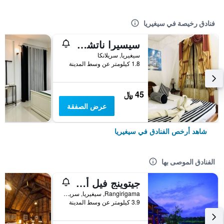
فنادق رخيصة في سيغيريا
سيسيرا ناتشورال لودج
سيغيريا, سريلانكا
1.8 كيلومتر عن وسط المدينة
45 ﷼
عرض الصفقة
شاهد أرخص الفنادق في سيغيريا
الفنادق الموصى بها
جيتوينج فيل أويانا، إيه لاكشري ريزيرف
Rangirigama, سيغيريا, سريلانكا
3.9 كيلومتر عن وسط المدينة