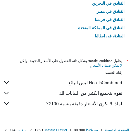
الفنادق في البحرين
الفنادق في مصر
الفنادق في فرنسا
الفنادق في المملكة المتحدة
الفنادق في إيطاليا
الفنادق في تايلاند
*
يحاول HotelsCombined بشكل دائم الحصول على الأسعار الدقيقة، ولكن
لا يمكن ضمان الأسعار
.
إليك السبب:
HotelsCombined ليس البائع
نقوم بتجميع الكثير من البيانات لك
لماذا لا تكون الأسعار دقيقة بنسبة 100٪؟
الصفحة الرئيسية
سريلانكا
33,900
Matale District
1,891
سيغيريا
774