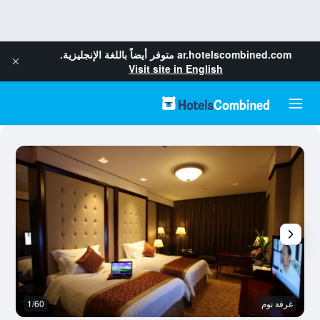
ar.hotelscombined.com
متوفر أيضاً باللغة الإنجليزية.
Visit site in English
غرفة نوم
1/60
ح