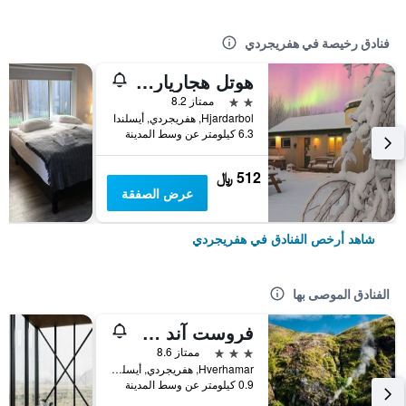
فنادق رخيصة في هفريجردي
هوتل هجارياربول
2 نجمتين
ممتاز 8.2
Hjardarbol, هفريجردي, أيسلندا
6.3 كيلومتر عن وسط المدينة
512 ﷼
عرض الصفقة
شاهد أرخص الفنادق في هفريجردي
الفنادق الموصى بها
فروست آند فاير بوتيك هوتل
3 نجوم
ممتاز 8.6
Hverhamar, هفريجردي, أيسلندا
0.9 كيلومتر عن وسط المدينة