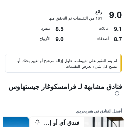
9.0
رائع
161 من التقييمات تم التحقق منها
8.5
9.1
عائلات
منفرد
9.0
8.7
أصدقاء
الأزواج
لم يتم العثور على تقييمات. حاول إزالة مرشح أو تغيير بحثك أو
مسح كل شيء لعرض التقييمات.
فنادق مشابهة لـ فرامسكوغار جيستهاوس
أفضل الفنادق في هفريجردي
فندق آي أو إن أدفينتشر، نيشيافيلير، أحد أعضاء فنادق ديزاين هوتلز