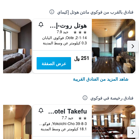
فنادق بالقرب من فوكوي مانتن هوتل إكيماي
هوتل روت-إن فوكوي إكيماي
3 نجوم
جيد 7.9
2-1-14, Oote, فوكوي, اليابان
0.3 كيلومتر عن وسط المدينة
251 ﷼
عرض الصفقة
شاهد المزيد من الفنادق القريبة
فنادق رخيصة في فوكوي
Prince Hotel Takefu
2 نجمتين
جيد 7.7
39-8-3 Yokoichi-Cho, فوكوي, اليابان
18.1 كيلومتر عن وسط المدينة