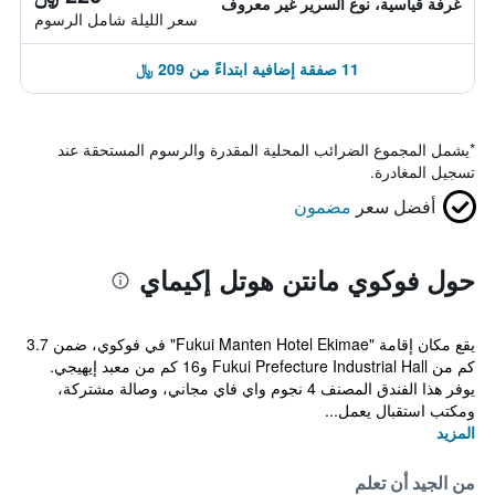
غرفة قياسية، نوع السرير غير معروف
سعر الليلة شامل الرسوم
11 صفقة إضافية ابتداءً من 209 ﷼
*
يشمل المجموع الضرائب المحلية المقدرة والرسوم المستحقة عند
تسجيل المغادرة.
أفضل سعر
مضمون
حول فوكوي مانتن هوتل إكيماي
يقع مكان إقامة "Fukui Manten Hotel Ekimae" في فوكوي، ضمن 3.7
كم من Fukui Prefecture Industrial Hall و16 كم من معبد إيهيجي.
يوفر هذا الفندق المصنف 4 نجوم واي فاي مجاني، وصالة مشتركة،
ومكتب استقبال يعمل...
المزيد
من الجيد أن تعلم