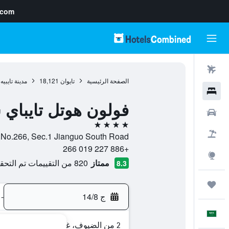
.com
رحلات طيران
الصفحة الرئيسية
تايوان
18,121
مدينة تايبيه
فنادق
فولون هوتل تايباي 
سيارات
4 نجوم
حزم العروض
No.266, Sec.1 Jianguo South Road, , مدينة تايبيه, Taipei, تايوان
+886 227 019 266
استكشاف
ممتاز
820 من التقييمات تم التحقق منها
8.3
رحلات
ج 14/8
-
العَرَبِيَّة
2 من الضيوف، غرفة واحدة