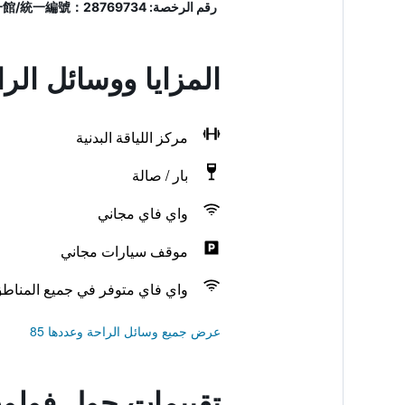
رقم الرخصة: 旅宿業登記證編號：交觀業字第1425號/營業人名稱：福容大飯店台北一館/統一編號：28769734
المزايا ووسائل الر
مركز اللياقة البدنية
بار / صالة
واي فاي مجاني
موقف سيارات مجاني
واي فاي متوفر في جميع المناط
عرض جميع وسائل الراحة وعددها 85
تقييمات حول فولون