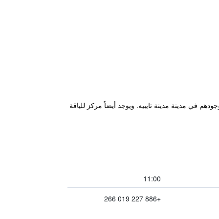
يوفر للضيوف مكان إقامة ممتازة عند وجودهم في مدينة مدينة تايبيه. ويوجد أيضاً مركز للياقة
11:00
+886 227 019 266