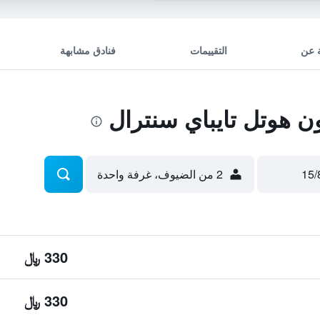
 عن
التقييمات
فنادق مشابهة
 هوتل تايباي سنترال
2 من الضيوف، غرفة واحدة
330 ﷼
330 ﷼