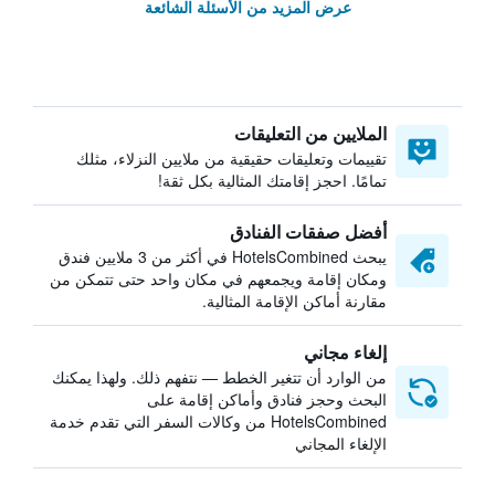
عرض المزيد من الأسئلة الشائعة
الملايين من التعليقات
تقييمات وتعليقات حقيقية من ملايين النزلاء، مثلك
تمامًا. احجز إقامتك المثالية بكل ثقة!
أفضل صفقات الفنادق
يبحث HotelsCombined في أكثر من 3 ملايين فندق
ومكان إقامة ويجمعهم في مكان واحد حتى تتمكن من
مقارنة أماكن الإقامة المثالية.
إلغاء مجاني
من الوارد أن تتغير الخطط — نتفهم ذلك. ولهذا يمكنك
البحث وحجز فنادق وأماكن إقامة على
HotelsCombined من وكالات السفر التي تقدم خدمة
الإلغاء المجاني