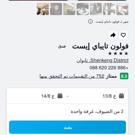
صور لـ فولون تايباي إيست
فولون تايباي إيست
فندق
4 نجوم
Shenkeng District، تايوان
+886 226 620 088
ممتاز
752 من التقييمات تم التحقق منها
8.3
خ 13/8
-
ج 14/8
2 من الضيوف، غرفة واحدة
بحث