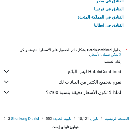
الفنادق في مصر
الفنادق في فرنسا
الفنادق في المملكة المتحدة
الفنادق في إيطاليا
الفنادق في تايلاند
*
يحاول HotelsCombined بشكل دائم الحصول على الأسعار الدقيقة، ولكن
لا يمكن ضمان الأسعار
.
إليك السبب:
HotelsCombined ليس البائع
نقوم بتجميع الكثير من البيانات لك
لماذا لا تكون الأسعار دقيقة بنسبة 100٪؟
الصفحة الرئيسية
تايوان
18,121
تايبيه الجديدة
552
Shenkeng District
3
فولون تايباي إيست