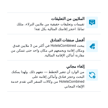
الملايين من التعليقات
تقييمات وتعليقات حقيقية من ملايين النزلاء، مثلك
تمامًا. احجز إقامتك المثالية بكل ثقة!
أفضل صفقات الفنادق
يبحث HotelsCombined في أكثر من 3 ملايين فندق
ومكان إقامة ويجمعهم في مكان واحد حتى تتمكن من
مقارنة أماكن الإقامة المثالية.
إلغاء مجاني
من الوارد أن تتغير الخطط — نتفهم ذلك. ولهذا يمكنك
البحث وحجز فنادق وأماكن إقامة على
HotelsCombined من وكالات السفر التي تقدم خدمة
الإلغاء المجاني