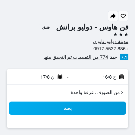
فن هاوس - دوليو برانش
فندق
3 نجوم
مدينة دوليو، تايوان
+886 5537 0917
جيد
774 من التقييمات تم التحقق منها
7.1
ح 16/8
-
ن 17/8
2 من الضيوف، غرفة واحدة
بحث