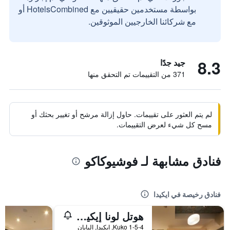
بواسطة مستخدمين حقيقيين مع HotelsCombined أو
مع شركائنا الخارجيين الموثوقين.
8.3
جيد جدًا
371 من التقييمات تم التحقق منها
لم يتم العثور على تقييمات. حاول إزالة مرشح أو تغيير بحثك أو
مسح كل شيء لعرض التقييمات.
فنادق مشابهة لـ فوشيوكاكو
فنادق رخيصة في ايكيدا
هوتل لونا إيكيدا - للبالغين فقط
1-5-4 Kuko, ايكيدا, اليابان