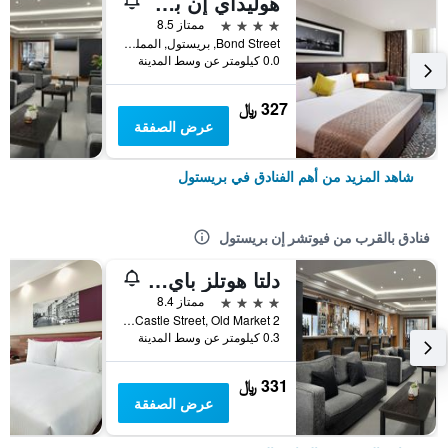
هوليداي إن بريستول سيتي سنتر
4 نجوم
ممتاز 8.5
Bond Street, بريستول, المملكة المتحدة
0.0 كيلومتر عن وسط المدينة
327 ﷼
عرض الصفقة
شاهد المزيد من أهم الفنادق في بريستول
فنادق بالقرب من فيوتشر إن بريستول
دلتا هوتلز باي ماريوت بريستول سيتي سنتر
4 نجوم
ممتاز 8.4
2 Lower Castle Street, Old Market, بريستول, المملكة المتحدة
0.3 كيلومتر عن وسط المدينة
331 ﷼
عرض الصفقة