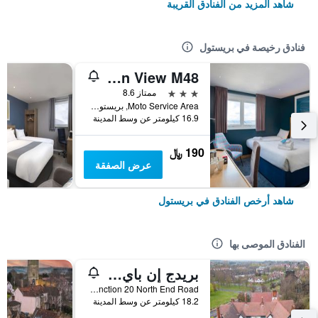
شاهد المزيد من الفنادق القريبة
فنادق رخيصة في بريستول
Travelodge Bristol Severn View M48
3 نجوم
ممتاز 8.6
Moto Service Area, بريستول, المملكة المتحدة
16.9 كيلومتر عن وسط المدينة
190 ﷼
عرض الصفقة
شاهد أرخص الفنادق في بريستول
الفنادق الموصى بها
بريدج إن باي جرين كينج إنز
M5, Junction 20 North End Road, بريستول, المملكة المتحدة
18.2 كيلومتر عن وسط المدينة