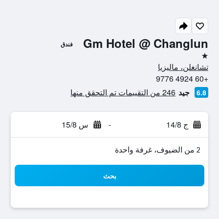
Gm Hotel @ Changlun
فندق
نجمة واحدة
تشانغلن، ماليزيا
+60 4924 9776
جيد
246 من التقييمات تم التحقق منها
6.8
ج 14/8
-
س 15/8
2 من الضيوف، غرفة واحدة
بحث