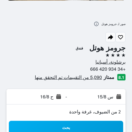
صور لـ جرومز هوتل
جرومز هوتل
فندق
4 نجوم
برشلونة، أسبانيا
+34 934 420 666
ممتاز
5,090 من التقييمات تم التحقق منها
8.1
س 15/8
-
ح 16/8
2 من الضيوف، غرفة واحدة
بحث