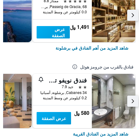
5 نجوم
ممتاز 8.8
Passeig de Gracia, 68, برشلونة, أسبانيا
0.0 كيلومتر عن وسط المدينة
1,491 ﷼
عرض
الصفقة
شاهد المزيد من أهم الفنادق في برشلونة
فنادق بالقرب من جرومز هوتل
فندق نويفو تريونفو
2 نجمتين
جيد 7.9
Cabanes 34, برشلونة, أسبانيا
0.2 كيلومتر عن وسط المدينة
580 ﷼
عرض الصفقة
شاهد المزيد من الفنادق القريبة