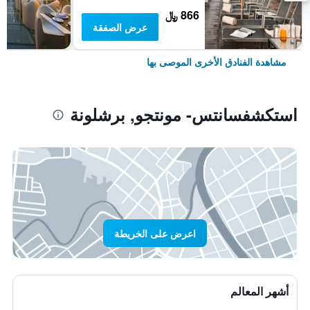
866 ﷼
عرض الصفقة
مشاهدة الفنادق الأخرى الموصى بها
استكشفسانتس- مونتجو, برشلونة
اعرض على الخريطة
أشهر المعالم