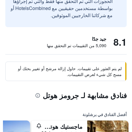
الحجوزات التي تم التحقق منها فقط والتي تم إجراؤها
بواسطة مستخدمين حقيقيين مع HotelsCombined أو
مع شركائنا الخارجيين الموثوقين.
8.1
جيد جدًا
5,090 من التقييمات تم التحقق منها
لم يتم العثور على تقييمات. حاول إزالة مرشح أو تغيير بحثك أو
مسح كل شيء لعرض التقييمات.
فنادق مشابهة لـ جرومز هوتل
أفضل الفنادق في برشلونة
ماجستيك هوتل آند سبا برشلونة جي إل