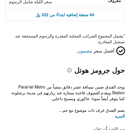
معروف
سعر الليلة شامل الرسوم
64 صفقة إضافية ابتداءً من 322 ﷼
*
يشمل المجموع الضرائب المحلية المقدرة والرسوم المستحقة عند
تسجيل المغادرة.
أفضل سعر
مضمون
حول جرومز هوتل
يوجد الفندق ضمن مسافة عشر دقائق مشياً من Paral-lel Metro
Station ويقدم للضيوف قاعدة ممتازة عند زيارتهم في مدينة برشلونة.
كما يتوفر أيضاً سونا، جاكوزي ومسبح داخلي.
يضم الفندق غرف ذات موضوع مع حم...
المزيد
من الجيد أن تعلم