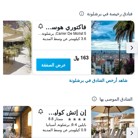
فنادق رخيصة في برشلونة
فاكتوري هوستلز بارسيلونا
Carrer De Molist 5, برشلونة, أسبانيا
3.6 كيلومتر عن وسط المدينة
163 ﷼
عرض الصفقة
شاهد أرخص الفنادق في برشلونة
الفنادق الموصى بها
إن إتش كوليكشن برشلونة بوديوم
4 نجوم
ممتاز 8.8
بايلين 4-6, برشلونة, أسبانيا
0.9 كيلومتر عن وسط المدينة