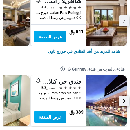
شانغريلا راسا سايانغ، بينانغ
5 نجوم
ممتاز 8.8
Jalan Batu Feringgi, جورج تاون, ماليزيا
0.0 كيلومتر عن وسط المدينة
641 ﷼
عرض الصفقة
شاهد المزيد من أهم الفنادق في جورج تاون
فنادق بالقرب من فندق G Gurney
فندق جي كيلاوي
5 نجوم
ممتاز 9.0
2 Persiaran Maktab, جورج تاون, ماليزيا
0.3 كيلومتر عن وسط المدينة
389 ﷼
عرض الصفقة