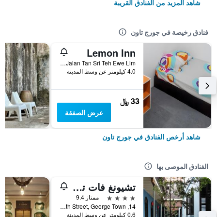
شاهد المزيد من الفنادق القريبة
فنادق رخيصة في جورج تاون
Lemon Inn
108a & 108b, Jalan Tan Sri Teh Ewe Lim, جورج تاون, ماليزيا
4.0 كيلومتر عن وسط المدينة
33 ﷼
عرض الصفقة
شاهد أرخص الفنادق في جورج تاون
الفنادق الموصى بها
تشيونغ فات تزي - القصر الأزرق
4 نجوم
ممتاز 9.4
14, Leith Street, George Town, جورج تاون, ماليزيا
0.6 كيلومتر عن وسط المدينة