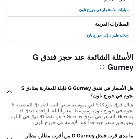
سيارات للاستئجار في جورج تاون
المطارات القريبة
رحلات طيران إلى جورج تاون
الأسئلة الشائعة عند حجز فندق G
Gurney
هل الأسعار في فندق G Gurney قابلة للمقارنة بفنادق 5
نجوم في جورج تاون؟
هناك فرق يبلغ 13% في متوسط ​​سعر الليلة للفنادق المصنفة 5
نجوم في جورج تاون ومتوسط ​​سعر الليلة الواحدة فندق G
Gurney. السعر في فندق G Gurney هو فقط 541 ﷼ في الللية
وهو يعتبر سعر جيد جداً عند الإقامة في جورج تاون.
ما مدى قرب فندق G Gurney من أقرب مطار، مطار