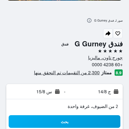
صور لـ فندق G Gurney
فندق G Gurney
فندق
5 نجوم
جورج تاون، ماليزيا
+60 4238 0000
ممتاز
2,300 من التقييمات تم التحقق منها
8.9
ج 14/8
-
س 15/8
2 من الضيوف، غرفة واحدة
بحث