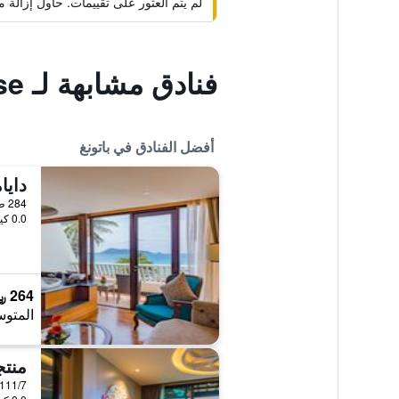
لم يتم العثور على تقييمات. حاول إزال
فنادق مشابهة لـ G Penthouse
أفضل الفنادق في باتونغ
284 طريق برابيرمي باتونغ بيتش, باتونغ, تايلاند
0.0 كيلومتر عن وسط المدينة
264 ﷼
المتوس
111/7 Nanai Road, باتونغ, تايلان