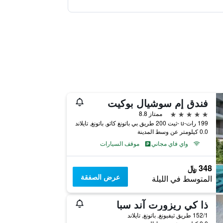
فندق إم سوشيال بوكيت
5 نجوم
ممتاز 8.8
199 رات-u -ثيت 200 طريق بي باتونغ كاثو, باتونغ, تايلاند
0.0 كيلومتر عن وسط المدينة
واي فاي مجاني
موقف السيارات
348 ﷼
عرض الصفقة
المتوسط في الليلة
ذا كي ريزورت آند سبا
152/1 طريق ثيفيونغ, باتونغ, تايلاند