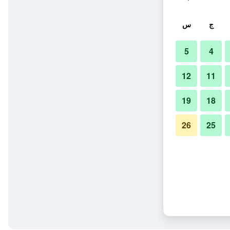
ج
س
5
4
12
11
19
18
26
25