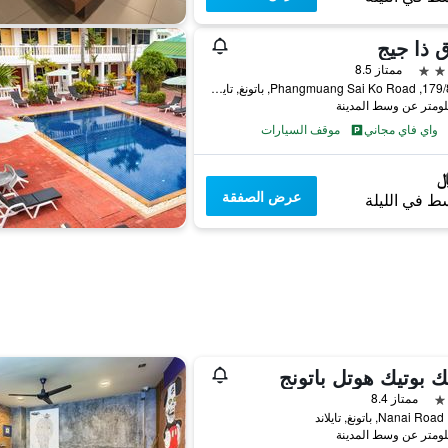
 ذا جيج
ممتاز 8.5
179/88-94, Phangmuang Sai Ko Road, باتونغ, تايلاند
واي فاي مجاني
موقف السيارات
عرض الصفقة
ط في الليلة
 بوتيك هوتل باتونج
ممتاز 8.4
د