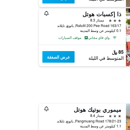
ذا إكسبات هوتل
3 نجوم
ممتاز 8.3
163/17 Ratutit 200 Pee Road, باتونغ, تايلاند
0.1 كيلومتر عن وسط المدينة
واي فاي مجاني
موقف السيارات
85 ﷼
عرض الصفقة
المتوسط في الليلة
ميموري بوتيك هوتل
3 نجوم
ممتاز 8.4
178/21-23 Pangmuang Road, باتونغ, تايلاند
1.1 كيلومتر عن وسط المدينة