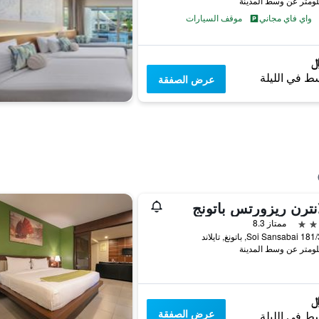
واي فاي مجاني
موقف السيارات
ط في الليلة
عرض الصفقة
انترن ريزورتس باتونج
ممتاز 8.3
S, باتونغ, تايلاند
عرض الصفقة
ط في الليلة