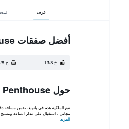
غرف
لمحة
أفضل صفقات G Penthouse
خ 13/8
-
ج 14/8
حول G Penthouse
مجاني ، استقبال على مدار الساعة ومسبح
المزيد