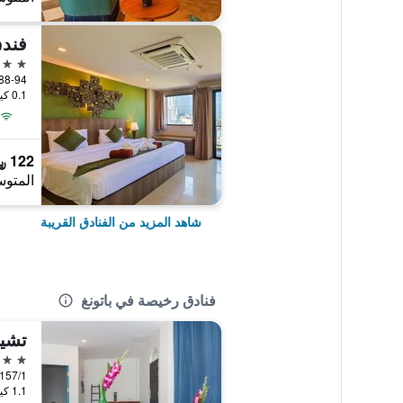
فندق
4 نجوم
0.1 كيلومتر عن وسط المدينة
122 ﷼
المتوس
شاهد المزيد من الفنادق القريبة
فنادق رخيصة في باتونغ
تشيك
3 نجوم
157/1 Nanai Road, باتونغ, تايلان
1.1 كيلومتر عن وسط المدينة