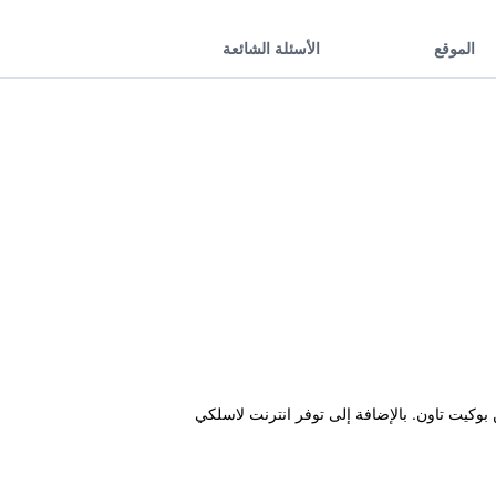
الموقع
الأسئلة الشائعة
من Jungceylon Shopping Center ورحلة قصيرة بالسيارة من بوكيت تاون. بالإضافة إلى توفر انترنت لاسلكي