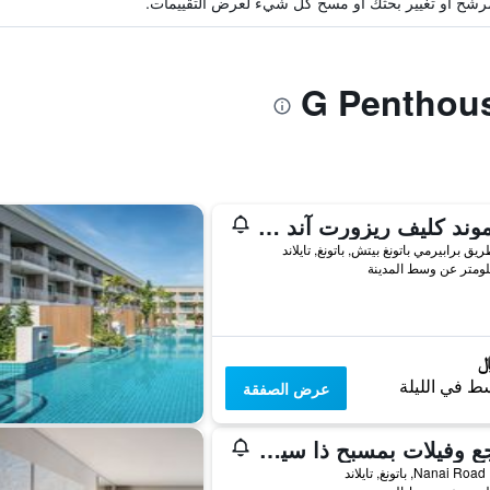
ة مرشح أو تغيير بحثك أو مسح كل شيء لعرض التقييمات.
داياموند كليف ريزورت آند سبا، باتونج بيتش
ط في الليلة
عرض الصفقة
منتجع وفيلات بمسبح ذا سينسيز، بوكيت
د