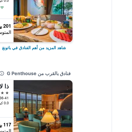
0.0 كيلومتر عن وسط المدينة
201 ﷼
المتوس
شاهد المزيد من أهم الفنادق في باتونغ
فنادق بالقرب من G Penthouse
ذا ل
4 نجوم
181/36-41 oi Sansabai
0.0 كيلومتر عن وسط المدينة
117 ﷼
المتوس