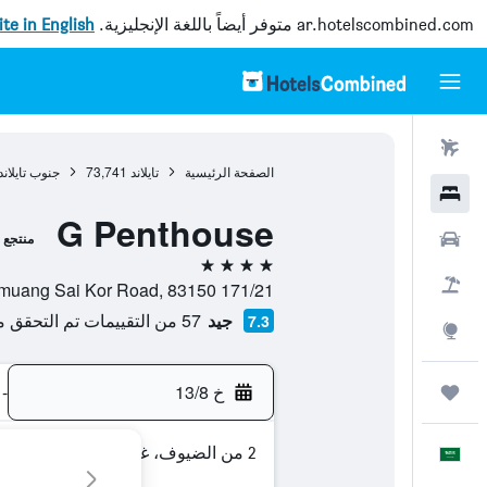
ar.hotelscombined.com
متوفر أيضاً باللغة الإنجليزية.
site in English
رحلات طيران
الصفحة الرئيسية
تايلاند
73,741
جنوب تايلاند
فنادق
G Penthouse
سيارات
منتجع
4 نجوم
حزم العروض
171/21 Phangmuang Sai Kor Road, 83150, باتونغ, مقاطعة بوكيت, تايلاند
جيد
57 من التقييمات تم التحقق منها
7.3
استكشاف
خ 13/8
-
رحلات
2 من الضيوف، غرفة واحدة
العَرَبِيَّة