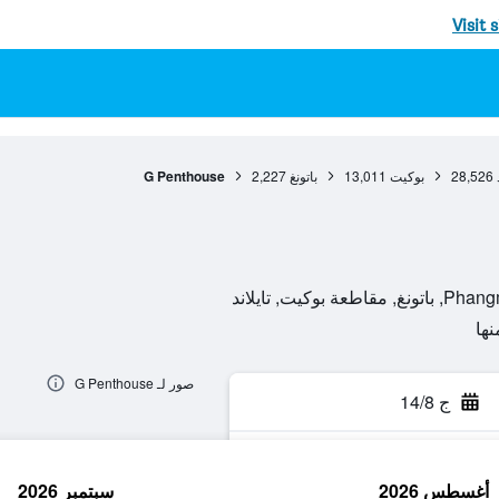
Visit 
28,526
بوكيت
13,011
باتونغ
2,227
G Penthouse
صور لـ G Penthouse
ج 14/8
أغسطس 2026
سبتمبر 2026