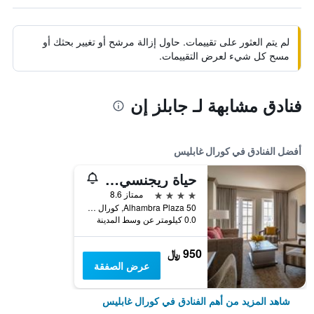
لم يتم العثور على تقييمات. حاول إزالة مرشح أو تغيير بحثك أو
مسح كل شيء لعرض التقييمات.
فنادق مشابهة لـ جابلز إن
أفضل الفنادق في كورال غابليس
حياة ريجنسي كورال غيبيلز إن ميامي
4 نجوم
ممتاز 8.6
50 Alhambra Plaza, كورال غابليس, FL, الولايات المتحدة الأميريكية
0.0 كيلومتر عن وسط المدينة
950 ﷼
عرض الصفقة
شاهد المزيد من أهم الفنادق في كورال غابليس