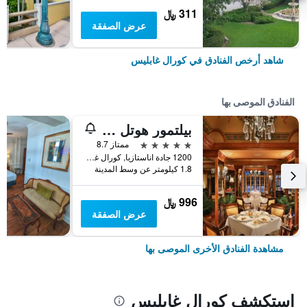
311 ﷼
عرض الصفقة
شاهد أرخص الفنادق في كورال غابليس
الفنادق الموصى بها
بيلتمور هوتل - ميامي - كورال جابلز
5 نجوم
ممتاز 8.7
1200 جادة اناستازيا, كورال غابليس, FL, الولايات المتحدة الأميريكية
1.8 كيلومتر عن وسط المدينة
996 ﷼
عرض الصفقة
مشاهدة الفنادق الأخرى الموصى بها
استكشف كورال غابليس