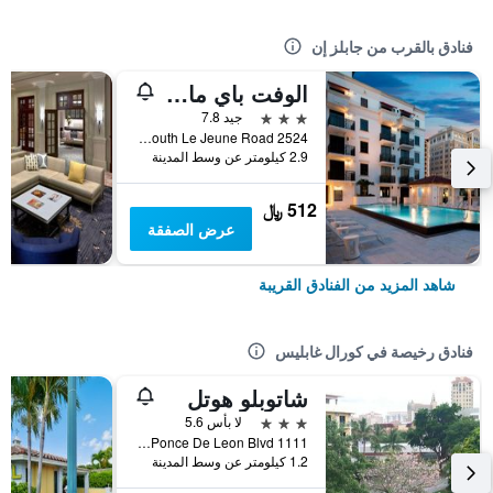
فنادق بالقرب من جابلز إن
الوفت باي ماريوت كورال جابليز
3 نجوم
جيد 7.8
2524 South Le Jeune Road, كورال غابليس, FL, الولايات المتحدة الأميريكية
2.9 كيلومتر عن وسط المدينة
512 ﷼
عرض الصفقة
شاهد المزيد من الفنادق القريبة
فنادق رخيصة في كورال غابليس
شاتوبلو هوتل
3 نجوم
لا بأس 5.6
1111 Ponce De Leon Blvd, كورال غابليس, FL, الولايات المتحدة الأميريكية
1.2 كيلومتر عن وسط المدينة