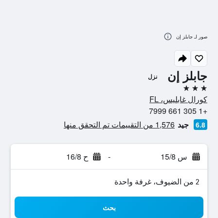
صور لـ جابلز إن
جابلز إن
نزل
3 نجوم
كورال غابليس، FL
+1 305 661 7999
جيد
1,576 من التقييمات تم التحقق منها
6.8
س 15/8
-
ح 16/8
2 من الضيوف، غرفة واحدة
بحث