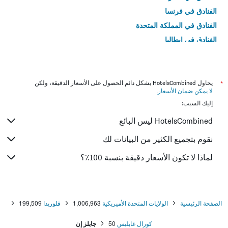
الفنادق في فرنسا
الفنادق في المملكة المتحدة
الفنادق في إيطاليا
الفنادق في تايلاند
*
يحاول HotelsCombined بشكل دائم الحصول على الأسعار الدقيقة، ولكن
لا يمكن ضمان الأسعار
.
إليك السبب:
HotelsCombined ليس البائع
نقوم بتجميع الكثير من البيانات لك
لماذا لا تكون الأسعار دقيقة بنسبة 100٪؟
الصفحة الرئيسية
الولايات المتحدة الأميريكية
1,006,963
فلوريدا
199,509
كورال غابليس
50
جابلز إن