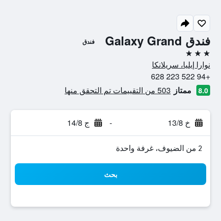
فندق Galaxy Grand
فندق
3 نجوم
نوارا إيليا، سريلانكا
+94 522 223 628
ممتاز
503 من التقييمات تم التحقق منها
8.0
خ 13/8
-
ج 14/8
2 من الضيوف، غرفة واحدة
بحث