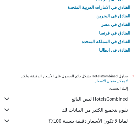
الفنادق في الامارات العربية المتحدة
الفنادق في البحرين
الفنادق في مصر
الفنادق في فرنسا
الفنادق في المملكة المتحدة
الفنادق في إيطاليا
الفنادق في تايلاند
*
يحاول HotelsCombined بشكل دائم الحصول على الأسعار الدقيقة، ولكن
لا يمكن ضمان الأسعار
.
إليك السبب:
HotelsCombined ليس البائع
نقوم بتجميع الكثير من البيانات لك
لماذا لا تكون الأسعار دقيقة بنسبة 100٪؟