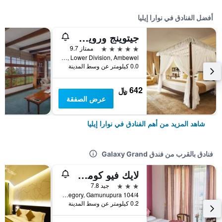
أفضل الفنادق في نوارا إيليا
جيتوينج ورويك جاردنز، آيه لاكشري ريزيرف
5 نجوم
ممتاز 9.7
Warwick Estate, Lower Division, Ambewel, نوارا إيليا, سريلانكا
0.0 كيلومتر عن وسط المدينة
642 ﷼
عرض الصفقة
شاهد المزيد من أهم الفنادق في نوارا إيليا
فنادق بالقرب من فندق Galaxy Grand
لايك فيو كومفورت بنغالو
3 نجوم
جيد 7.8
104/4 Lake Gregory, Gamunupura, نوارا إيليا, سريلانكا
0.2 كيلومتر عن وسط المدينة