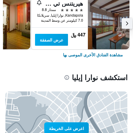
هيريتنس تي فاكتوري
5 نجوم
ممتاز 8.8
Kandapola, نوارا إيليا, سريلانكا
7.0 كيلومتر عن وسط المدينة
447 ﷼
عرض الصفقة
مشاهدة الفنادق الأخرى الموصى بها
استكشف نوارا إيليا
اعرض على الخريطة