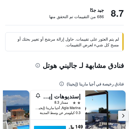
8.7
جيد جدًا
686 من التقييمات تم التحقق منها
لم يتم العثور على تقييمات. حاول إزالة مرشح أو تغيير بحثك أو
مسح كل شيء لعرض التقييمات.
فنادق مشابهة لـ جاليني هوتل
فنادق رخيصة في أجيا مارينا (إيجينا)
إستديوهات إيري
2 نجمتين
ممتاز 8.3
Agia Marina, أجيا مارينا (إيجينا), اليونان
0.3 كيلومتر عن وسط المدينة
149 ﷼