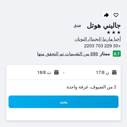
جاليني هوتل
فندق
3 نجوم
أجيا مارينا (إيجينا)، اليونان
+30 229 703 2203
ممتاز
686 من التقييمات تم التحقق منها
8.7
ن 17/8
-
ث 18/8
2 من الضيوف، غرفة واحدة
بحث