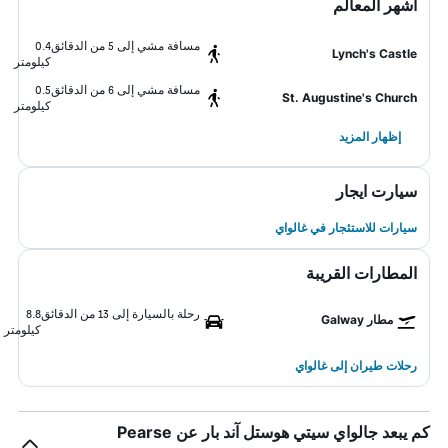
أشهر المعالم
مسافة مشي إلى 5 من الدقائق
0.4
Lynch's Castle
كيلومتر
مسافة مشي إلى 6 من الدقائق
0.5
St. Augustine's Church
كيلومتر
إظهار المزيد
سيارت ايجار
سيارات للاستئجار في غالواي
المطارات القريبة
رحلة بالسيارة إلى 13 من الدقائق
8.8
مطار Galway
كيلومتر
رحلات طيران إلى غالواي
كم يبعد جالواي سيتي هوستل آند بار عن Pearse