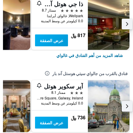
ذا جي هوتل آند سبا
5 نجوم
ممتاز 8.7
Wellpark, غالواي, أيرلندا
0.0 كيلومتر عن وسط المدينة
817 ﷼
عرض الصفقة
شاهد المزيد من أهم الفنادق في غالواي
فنادق بالقرب من جالواي سيتي هوستل آند بار
آير سكوير هوتل
3 نجوم
ممتاز 8.1
HP1Tcp0 8/10 Forster Street, Eyre Square, Galway, Ireland, غالواي, أيرلندا
0.0 كيلومتر عن وسط المدينة
736 ﷼
عرض الصفقة