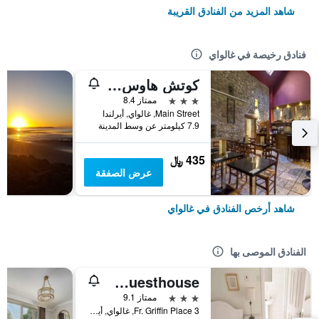
شاهد المزيد من الفنادق القريبة
فنادق رخيصة في غالواي
كوتش هاوس هوتل
3 نجوم
ممتاز 8.4
Main Street, غالواي, أيرلندا
7.9 كيلومتر عن وسط المدينة
435 ﷼
عرض الصفقة
شاهد أرخص الفنادق في غالواي
الفنادق الموصى بها
Griffin Lodge Guesthouse
3 نجوم
ممتاز 9.1
3 Fr. Griffin Place, غالواي, أيرلندا