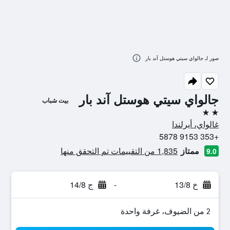
صور لـ جالواي سيتي هوستل آند بار
جالواي سيتي هوستل آند بار
بيت شباب
2 نجمتين
غالواي، أيرلندا
+353 9153 5878
ممتاز
1,835 من التقييمات تم التحقق منها
9.0
خ 13/8
-
ج 14/8
2 من الضيوف، غرفة واحدة