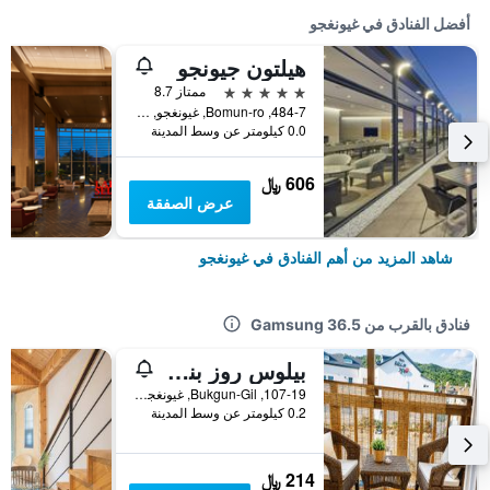
أفضل الفنادق في غيونغجو
هيلتون جيونجو
5 نجوم
ممتاز 8.7
484-7, Bomun-ro, غيونغجو, كوريا الجنوبية
0.0 كيلومتر عن وسط المدينة
606 ﷼
عرض الصفقة
شاهد المزيد من أهم الفنادق في غيونغجو
فنادق بالقرب من Gamsung 36.5
بيلوس روز بنشن هوتل
107-19, Bukgun-Gil, غيونغجو, كوريا الجنوبية
0.2 كيلومتر عن وسط المدينة
214 ﷼