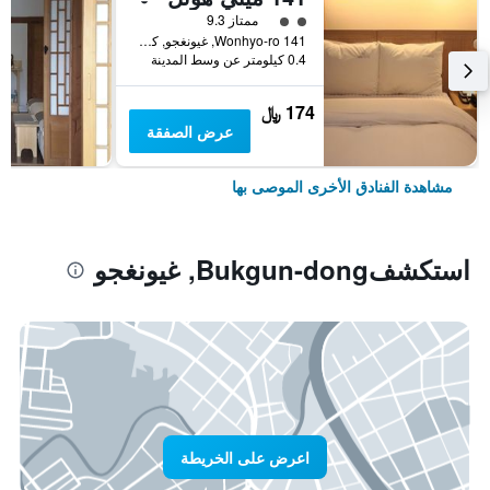
تقييم فئة 2
ممتاز 9.3
141 Wonhyo-ro, غيونغجو, كوريا الجنوبية
0.4 كيلومتر عن وسط المدينة
174 ﷼
عرض الصفقة
مشاهدة الفنادق الأخرى الموصى بها
استكشفBukgun-dong, غيونغجو
اعرض على الخريطة