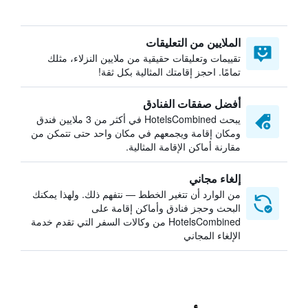
الملايين من التعليقات
تقييمات وتعليقات حقيقية من ملايين النزلاء، مثلك
تمامًا. احجز إقامتك المثالية بكل ثقة!
أفضل صفقات الفنادق
يبحث HotelsCombined في أكثر من 3 ملايين فندق
ومكان إقامة ويجمعهم في مكان واحد حتى تتمكن من
مقارنة أماكن الإقامة المثالية.
إلغاء مجاني
من الوارد أن تتغير الخطط — نتفهم ذلك. ولهذا يمكنك
البحث وحجز فنادق وأماكن إقامة على
HotelsCombined من وكالات السفر التي تقدم خدمة
الإلغاء المجاني