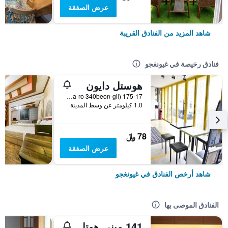
عرض الصفقة
شاهد المزيد من الفنادق القريبة
فنادق رخيصة في غيونغجو
هوستل دايون
175-17 Seongdong-Dong (12, Wonhwa-ro 340beon-gil), غيونغجو, كوريا الجنوبية
1.0 كيلومتر عن وسط المدينة
78 ﷼
عرض الصفقة
شاهد أرخص الفنادق في غيونغجو
الفنادق الموصى بها
141 ميني هوتل