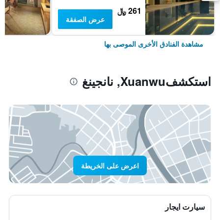
261 ﷼
عرض الصفقة
مشاهدة الفنادق الأخرى الموصى بها
استكشفXuanwu, نانجينغ
اعرض على الخريطة
سيارت ايجار