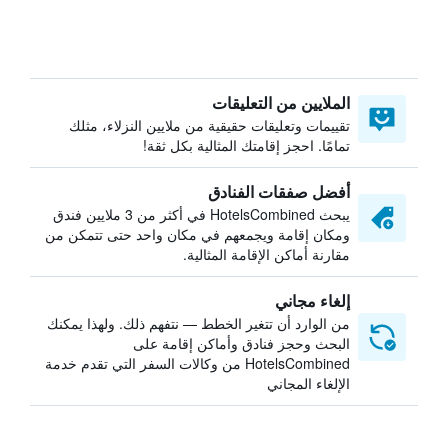
الملايين من التعليقات
تقييمات وتعليقات حقيقية من ملايين النزلاء، مثلك
تمامًا. احجز إقامتك المثالية بكل ثقة!
أفضل صفقات الفنادق
يبحث HotelsCombined في أكثر من 3 ملايين فندق
ومكان إقامة ويجمعهم في مكان واحد حتى تتمكن من
مقارنة أماكن الإقامة المثالية.
إلغاء مجاني
من الوارد أن تتغير الخطط — نتفهم ذلك. ولهذا يمكنك
البحث وحجز فنادق وأماكن إقامة على
HotelsCombined من وكالات السفر التي تقدم خدمة
الإلغاء المجاني