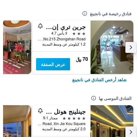
فنادق رخيصة في نانجينغ
جرين تري إن نانجنج شانكسي رود كلوث سيتي هوتل
3 نجوم
لا بأس 4.7
No.215 Zhongshan Road, نانجينغ, الصين
1.2 كيلومتر عن وسط المدينة
70 ﷼
عرض الصفقة
شاهد أرخص الفنادق في نانجينغ
الفنادق الموصى بها
جينلينج هوتل نانجينغ
5 نجوم
ممتاز 9.1
No.2 Han Zhong Road, Xin Jie Kou Square, نانجينغ, الصين
2.0 كيلومتر عن وسط المدينة