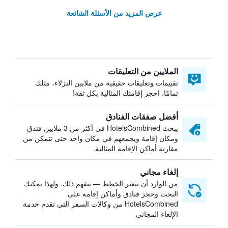
عرض المزيد من الأسئلة الشائعة
الملايين من التعليقات
تقييمات وتعليقات حقيقية من ملايين النزلاء، مثلك
تمامًا. احجز إقامتك المثالية بكل ثقة!
أفضل صفقات الفنادق
يبحث HotelsCombined في أكثر من 3 ملايين فندق
ومكان إقامة ويجمعهم في مكان واحد حتى تتمكن من
مقارنة أماكن الإقامة المثالية.
إلغاء مجاني
من الوارد أن تتغير الخطط — نتفهم ذلك. ولهذا يمكنك
البحث وحجز فنادق وأماكن إقامة على
HotelsCombined من وكالات السفر التي تقدم خدمة
الإلغاء المجاني