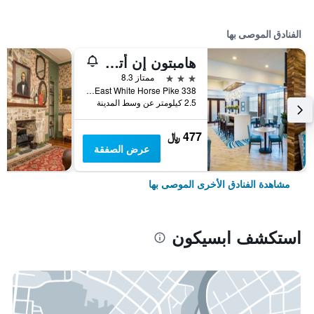
الفنادق الموصى بها
هامبتون إن أتلانتيك سيتي/ أبسيكون
3 نجوم
ممتاز 8.3
338 East White Horse Pike, ابسيكون, NJ, الولايات المتحدة الأميريكية
2.5 كيلومتر عن وسط المدينة
477 ﷼
عرض الصفقة
مشاهدة الفنادق الأخرى الموصى بها
استكشف ابسيكون