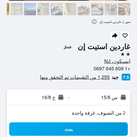
صور لـ غاردين استيت إن
غاردين استيت إن
فندق
2 نجمتين
ابسيكون، NJ
+1 609 645 0697
جيد
1,255 من التقييمات تم التحقق منها
7.5
س 15/8
-
ح 16/8
2 من الضيوف، غرفة واحدة
بحث