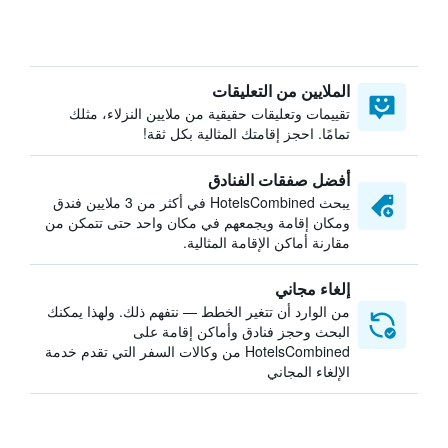
الملايين من التعليقات
تقييمات وتعليقات حقيقية من ملايين النزلاء، مثلك
تمامًا. احجز إقامتك المثالية بكل ثقة!
أفضل صفقات الفنادق
يبحث HotelsCombined في أكثر من 3 ملايين فندق
ومكان إقامة ويجمعهم في مكان واحد حتى تتمكن من
مقارنة أماكن الإقامة المثالية.
إلغاء مجاني
من الوارد أن تتغير الخطط — نتفهم ذلك. ولهذا يمكنك
البحث وحجز فنادق وأماكن إقامة على
HotelsCombined من وكالات السفر التي تقدم خدمة
الإلغاء المجاني