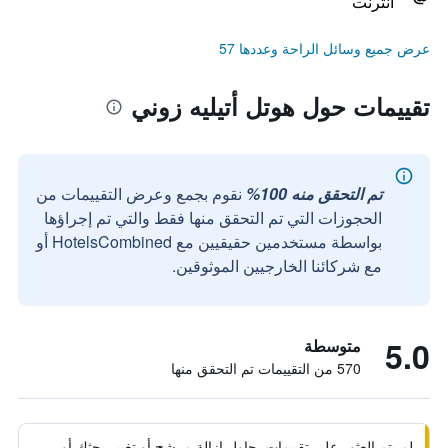
انترنت
عرض جميع وسائل الراحة وعددها 57
تقييمات حول هوتل أتيليه زوني
تم التحقق منه 100%
نقوم بجمع وعرض التقييمات من
الحجوزات التي تم التحقق منها فقط والتي تم إجراؤها
بواسطة مستخدمين حقيقيين مع HotelsCombined أو
مع شركائنا الخارجيين الموثوقين.
5.0
متوسطة
570 من التقييمات تم التحقق منها
لم يتم العثور على تقييمات. حاول إزالة مرشح أو تغيير بحثك أو