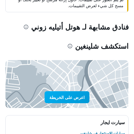
مسح كل شيء لعرض التقييمات.
فنادق مشابهة لـ هوتل أتيليه زوني
استكشف شلينغين
اعرض على الخريطة
سيارت ايجار
سيارات للاستئجار في شلينغين