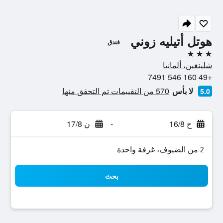
هوتل أتيليه زوني
فندق
3 نجوم
شلينغين، ألمانيا
+49 160 546 7491
لا بأس
570 من التقييمات تم التحقق منها
5.0
ح 16/8
-
ن 17/8
2 من الضيوف، غرفة واحدة
بحث