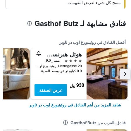
مسح كل شيء لعرض التقييمات.
فنادق مشابهة لـ Gasthof Butz
أفضل الفنادق في روثينبورغ اوب در تاوبر
هوتل هيرنسشلويسسشين
4 نجوم
ممتاز 9.0
Herrngasse 20, روثينبورغ اوب در تاوبر, بافاريا, ألمانيا
0.0 كيلومتر عن وسط المدينة
930 ﷼
عرض الصفقة
شاهد المزيد من أهم الفنادق في روثينبورغ اوب در تاوبر
فنادق بالقرب من Gasthof Butz