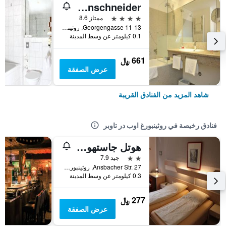
Tilman Riemenschneider
4 نجوم
ممتاز 8.6
Georgengasse 11-13, روثينبورغ اوب در تاوبر, بافاريا, ألمانيا
0.1 كيلومتر عن وسط المدينة
661 ﷼
عرض الصفقة
شاهد المزيد من الفنادق القريبة
فنادق رخيصة في روثينبورغ اوب در تاوبر
هوتل جاستهوف بوست
2 نجمتين
جيد 7.9
Ansbacher Str. 27, روثينبورغ اوب در تاوبر, بافاريا, ألمانيا
0.3 كيلومتر عن وسط المدينة
277 ﷼
عرض الصفقة