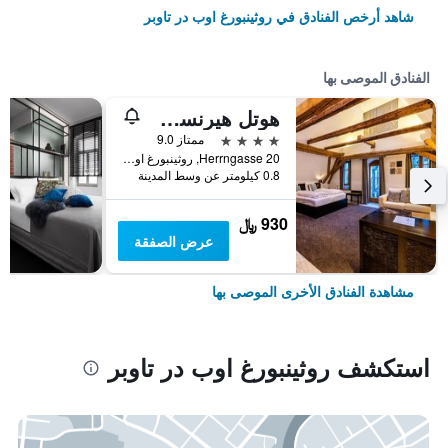
شاهد أرخص الفنادق في روثينبورغ اوب در تاوبر
الفنادق الموصى بها
هوتل هيرنسشلويسسشين
4 نجوم
ممتاز 9.0
Herrngasse 20, روثينبورغ اوب در تاوبر, بافاريا, ألمانيا
0.8 كيلومتر عن وسط المدينة
930 ﷼
عرض الصفقة
مشاهدة الفنادق الأخرى الموصى بها
استكشف روثينبورغ اوب در تاوبر