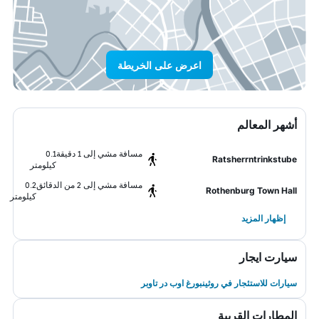
اعرض على الخريطة
أشهر المعالم
مسافة مشي إلى 1 دقيقة
0.1
Ratsherrntrinkstube
كيلومتر
مسافة مشي إلى 2 من الدقائق
0.2
Rothenburg Town Hall
كيلومتر
إظهار المزيد
سيارت ايجار
سيارات للاستئجار في روثينبورغ اوب در تاوبر
المطارات القريبة