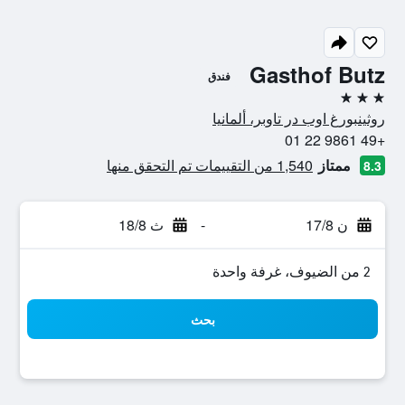
Gasthof Butz
فندق
3 نجوم
روثينبورغ اوب در تاوبر، ألمانيا
+49 9861 22 01
ممتاز
1,540 من التقييمات تم التحقق منها
8.3
ن 17/8
-
ث 18/8
2 من الضيوف، غرفة واحدة
بحث