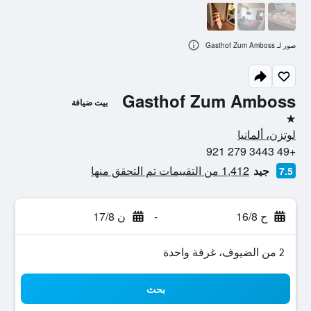
صور لـ Gasthof Zum Amboss
Gasthof Zum Amboss
بيت ضيافة
نجمة واحدة
لوتزن، ألمانيا
+49 3443 279 921
جيد
1,412 من التقييمات تم التحقق منها
7.5
ح 16/8
-
ن 17/8
2 من الضيوف، غرفة واحدة
بحث