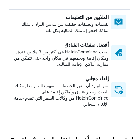
الملايين من التعليقات
تقييمات وتعليقات حقيقية من ملايين النزلاء، مثلك
تمامًا. احجز إقامتك المثالية بكل ثقة!
أفضل صفقات الفنادق
يبحث HotelsCombined في أكثر من 3 ملايين فندق
ومكان إقامة ويجمعهم في مكان واحد حتى تتمكن من
مقارنة أماكن الإقامة المثالية.
إلغاء مجاني
من الوارد أن تتغير الخطط — نتفهم ذلك. ولهذا يمكنك
البحث وحجز فنادق وأماكن إقامة على
HotelsCombined من وكالات السفر التي تقدم خدمة
الإلغاء المجاني