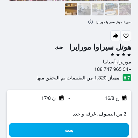
صور لـ هوتل سيراوا مورايرا
هوتل سيراوا مورايرا
فندق
4 نجوم
موريرا، أسبانيا
+34 965 747 188
ممتاز
1,320 من التقييمات تم التحقق منها
8.7
ح 16/8
-
ن 17/8
2 من الضيوف، غرفة واحدة
بحث