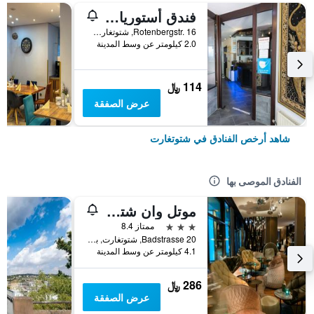
فندق أستوريا ام اوراخبلاتس
Rotenbergstr. 16, شتوتغارت, بادن - فورتمبيرغ, ألمانيا
2.0 كيلومتر عن وسط المدينة
114 ﷼
عرض الصفقة
شاهد أرخص الفنادق في شتوتغارت
الفنادق الموصى بها
موتل وان شتوتغارت باد كانستات
3 نجوم
ممتاز 8.4
Badstrasse 20, شتوتغارت, بادن - فورتمبيرغ, ألمانيا
4.1 كيلومتر عن وسط المدينة
286 ﷼
عرض الصفقة