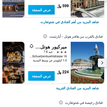
599 ﷼
عرض الصفقة
شاهد المزيد من أهم الفنادق في شتوتغارت
فنادق بالقرب من هافنر هوتل - أبارتمنت
ميركيور هوتل شتوتجارت زوفنهاوسن
3 نجوم
جيد 7.6
Schuetzenbuehlstrasse 16, شتوتغارت, بادن - فورتمبيرغ, ألمانيا
1.0 كيلومتر عن وسط المدينة
224 ﷼
عرض الصفقة
شاهد المزيد من الفنادق القريبة
فنادق رخيصة في شتوتغارت