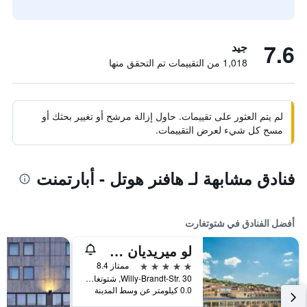
7.6
جيد
1,018 من التقييمات تم التحقق منها
لم يتم العثور على تقييمات. حاول إزالة مرشح أو تغيير بحثك أو
مسح كل شيء لعرض التقييمات.
فنادق مشابهة لـ هافنر هوتل - أبارتمنت
أفضل الفنادق في شتوتغارت
لو ميريديان شتوتغارت
5 نجوم
ممتاز 8.4
Willy-Brandt-Str. 30, شتوتغارت, بادن - فورتمبيرغ, ألمانيا
0.0 كيلومتر عن وسط المدينة