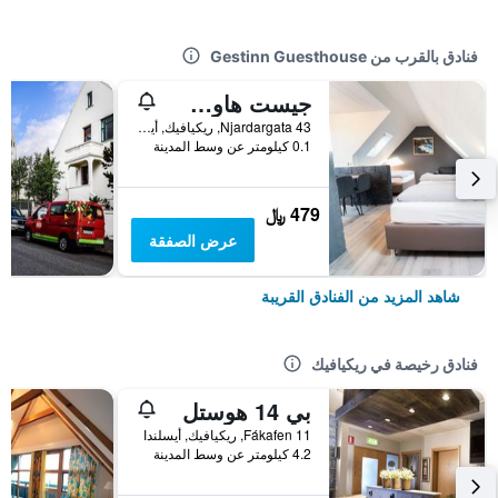
فنادق بالقرب من Gestinn Guesthouse
جيست هاوس أندريا
Njardargata 43, ريكيافيك, أيسلندا
0.1 كيلومتر عن وسط المدينة
479 ﷼
عرض الصفقة
شاهد المزيد من الفنادق القريبة
فنادق رخيصة في ريكيافيك
بي 14 هوستل
Fákafen 11, ريكيافيك, أيسلندا
4.2 كيلومتر عن وسط المدينة