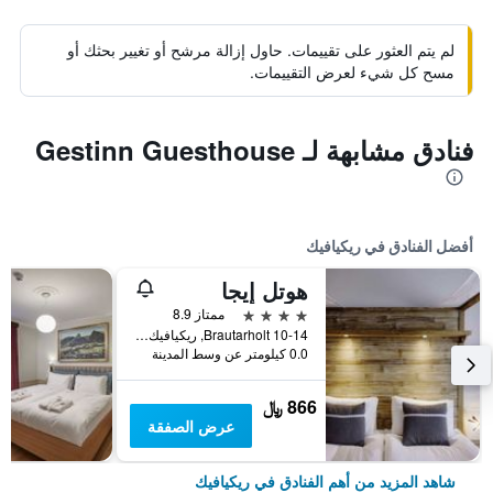
لم يتم العثور على تقييمات. حاول إزالة مرشح أو تغيير بحثك أو
مسح كل شيء لعرض التقييمات.
فنادق مشابهة لـ Gestinn Guesthouse
أفضل الفنادق في ريكيافيك
هوتل إيجا
4 نجوم
ممتاز 8.9
Brautarholt 10-14, ريكيافيك, أيسلندا
0.0 كيلومتر عن وسط المدينة
866 ﷼
عرض الصفقة
شاهد المزيد من أهم الفنادق في ريكيافيك