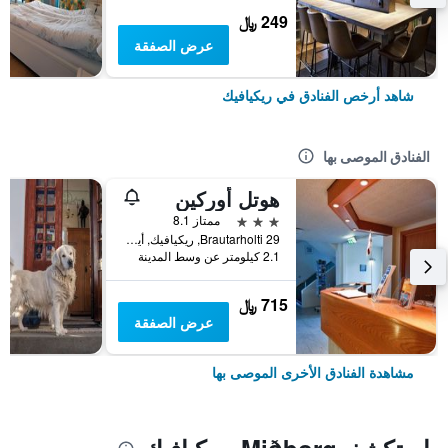
249 ﷼
عرض الصفقة
شاهد أرخص الفنادق في ريكيافيك
الفنادق الموصى بها
هوتل أوركين
3 نجوم
ممتاز 8.1
Brautarholti 29, ريكيافيك, أيسلندا
2.1 كيلومتر عن وسط المدينة
715 ﷼
عرض الصفقة
مشاهدة الفنادق الأخرى الموصى بها