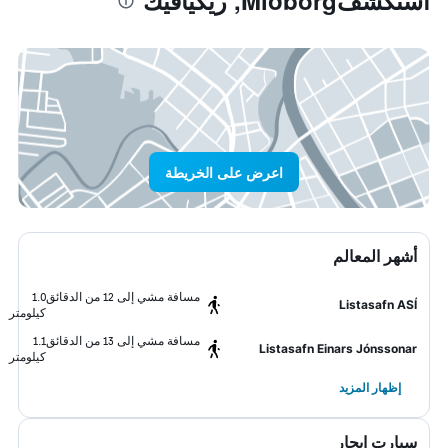
استكشفMiðborg, ريكيافيك
اعرض على الخريطة
أشهر المعالم
مسافة مشي إلى 12 من الدقائق
1.0
Listasafn ASÍ
كيلومتر
مسافة مشي إلى 13 من الدقائق
1.1
Listasafn Einars Jónssonar
كيلومتر
إظهار المزيد
سيارت ايجار