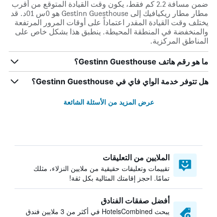
ضمن مسافة 2.2 كم فقط، يكون وقت القيادة المتوقع من أقرب
مطار مطار ريكيافيك إلى Gestinn Guesthouse هو 0س 01د. قد
يختلف وقت القيادة المقدر اعتماداً على أوقات المرور المرتفعة
والمنخفضة في المنطقة المحيطة. ينطبق هذا بشكل خاص على
المناطق المركزية.
ما هو رقم هاتف Gestinn Guesthouse؟
هل تتوفر خدمة الواي فاي في Gestinn Guesthouse؟
عرض المزيد من الأسئلة الشائعة
الملايين من التعليقات
تقييمات وتعليقات حقيقية من ملايين النزلاء، مثلك
تمامًا. احجز إقامتك المثالية بكل ثقة!
أفضل صفقات الفنادق
يبحث HotelsCombined في أكثر من 3 ملايين فندق