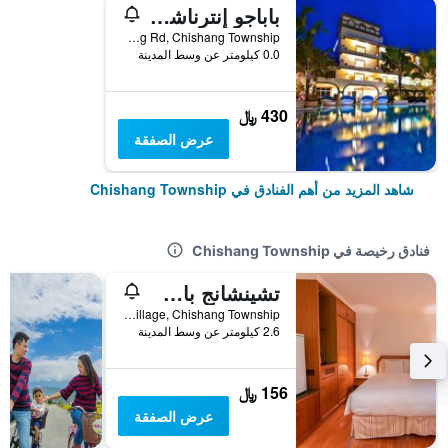
باباجو إنترناشيونال ريزورت
No. 107 Sinsing Rd, Chishang Township, تايوان
0.0 كيلومتر عن وسط المدينة
430 ﷼
عرض الصفقة
شاهد المزيد من أهم الفنادق في Chishang Township
فنادق رخيصة في Chishang Township
تشينشانج باستورال فارم ريزورت
No. 110, Xinxing Village, Chishang Township, تايوان
2.6 كيلومتر عن وسط المدينة
156 ﷼
عرض الصفقة