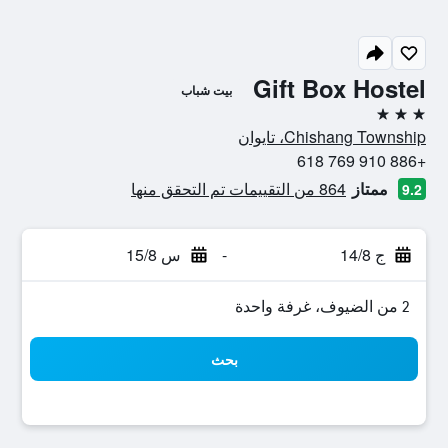
Gift Box Hostel
بيت شباب
3 نجوم
Chishang Township، تايوان
+886 910 769 618
ممتاز
864 من التقييمات تم التحقق منها
9.2
ج 14/8
-
س 15/8
2 من الضيوف، غرفة واحدة
بحث