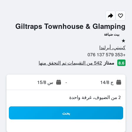
Giltraps Townhouse & Glamping
بيت ضيافة
نجمة واحدة
كينيتي، أيرلندا
+353 579 137 076
ممتاز
542 من التقييمات تم التحقق منها
8.6
ج 14/8
-
س 15/8
2 من الضيوف، غرفة واحدة
بحث