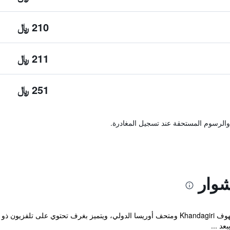
210 ﷼
211 ﷼
251 ﷼
والرسوم المستحقة عند تسجيل المغادرة.
شوار
يبعد هذا الفندق البوتيكي حوالي 5 كم عن كهوف Khandagiri ومتحف أوريسا الدولي، ويتميز ب
عد ...