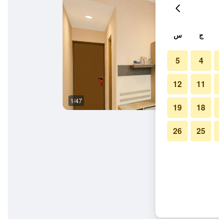
ج
س
5
4
12
11
1/47
بار
19
18
26
25