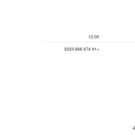
12:00
+91 674 666 3333
ي