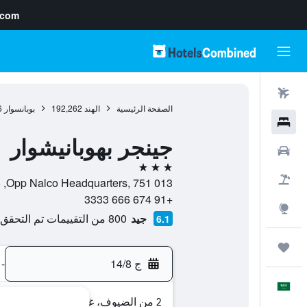
.com
رحلات طيران
الصفحة الرئيسية
الهند
192,262
بوبانسوار
6
فنادق
جينجر بهوبانيشوار
سيارات
3 نجوم
حزم العروض
Opp Nalco Headquarters, 751 013, بوبانسوار, ولاية أوريسا, الهند
+91 674 666 3333
استكشاف
جيد
800 من التقييمات تم التحقق منها
6.1
رحلات
ج 14/8
-
العَرَبِيَّة
2 من الضيوف، غرفة واحدة