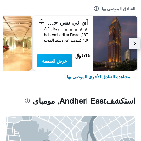
الفنادق الموصى بها
آي تي سي جراند سنترال، أحد فنادق لوكشري كولكشن، مومباي
5 نجوم
ممتاز 8.9
287, Dr. Babasaheb Ambedkar Road, مومباي, الهند
4.9 كيلومتر عن وسط المدينة
515 ﷼
عرض الصفقة
مشاهدة الفنادق الأخرى الموصى بها
استكشفAndheri East, مومباي