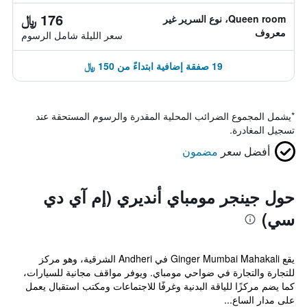
176 ﷼
Queen room، نوع السرير غير
معروف
سعر الليلة شامل الرسوم
19 صفقة إضافية ابتداءً من 150 ﷼
*
يشمل المجموع الضرائب المحلية المقدرة والرسوم المستحقة عند
تسجيل المغادرة.
أفضل سعر
مضمون
حول جينجر مومباي أنديري (إم آي دي
سي)
يقع Ginger Mumbai Mahakali في Andheri الشرقية، وهو مركز
للتجارة والتجارة في ضواحي مومباي. ويوفر مواقف مجانية للسيارات،
كما يضم مركزًا للياقة البدنية وغرفًا للاجتماعات ومكتب استقبال يعمل
على مدار الساع...