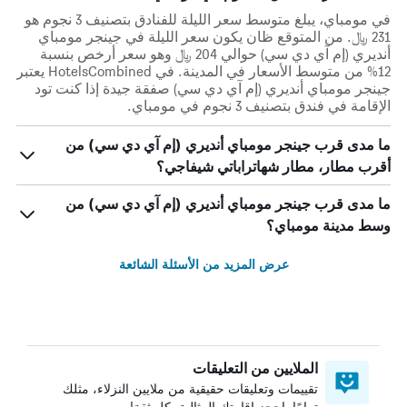
في مومباي، يبلغ متوسط ​​سعر الليلة للفنادق بتصنيف 3 نجوم هو
231 ﷼. من المتوقع ظان يكون سعر الليلة في جينجر مومباي
أنديري (إم آي دي سي) حوالي 204 ﷼ وهو سعر أرخص بنسبة
12% من متوسط الأسعار في المدينة. في HotelsCombined يعتبر
جينجر مومباي أنديري (إم آي دي سي) صفقة جيدة إذا كنت تود
الإقامة في فندق بتصنيف 3 نجوم في مومباي.
ما مدى قرب جينجر مومباي أنديري (إم آي دي سي) من
أقرب مطار، مطار شهاتراباتي شيفاجي؟
ما مدى قرب جينجر مومباي أنديري (إم آي دي سي) من
وسط مدينة مومباي؟
عرض المزيد من الأسئلة الشائعة
الملايين من التعليقات
تقييمات وتعليقات حقيقية من ملايين النزلاء، مثلك
تمامًا. احجز إقامتك المثالية بكل ثقة!