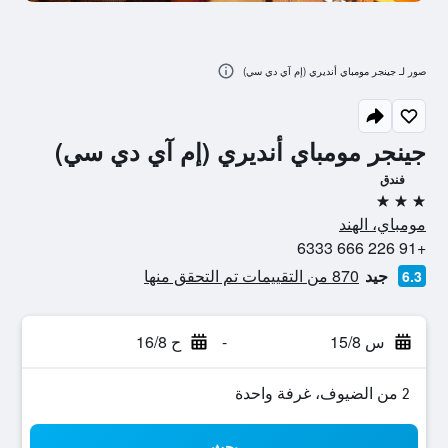
صور لـ جينجر مومباي أنديري (إم آي دي سي)
جينجر مومباي أنديري (إم آي دي سي)
فندق
3 نجوم
مومباي، الهند
+91 226 666 6333
جيد
870 من التقييمات تم التحقق منها
6.3
س 15/8
-
ح 16/8
2 من الضيوف، غرفة واحدة
بحث