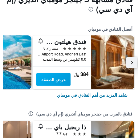
آي دي سي)
أفضل الفنادق في مومباي
فندق هيلتون مومباي إنترناشيونال اير بورت
5 نجوم
ممتاز 8.7
Sahar Airport Road, Andheri East, مومباي, الهند
0.0 كيلومتر عن وسط المدينة
384 ﷼
عرض الصفقة
شاهد المزيد من أهم الفنادق في مومباي
فنادق بالقرب من جينجر مومباي أنديري (إم آي دي سي)
ذا ريجيل باي تونجا
3 نجوم
جيد 7.7