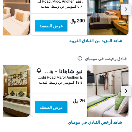
Plot No. 31, Central Road, Midc, Andheri East, مومباي, الهند
0.7 كيلومتر عن وسط المدينة
200 ﷼
عرض الصفقة
شاهد المزيد من الفنادق القريبة
فنادق رخيصة في مومباي
نيو شاهانا - هوستل
Shop No 5 Marol Maroshi Road Marol Andheri E, مومباي, الهند
18.8 كيلومتر عن وسط المدينة
26 ﷼
عرض الصفقة
شاهد أرخص الفنادق في مومباي