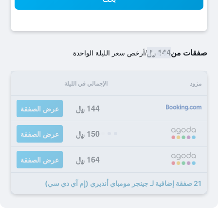
صفقات من
144 ﷼
/
أرخص سعر الليلة الواحدة
مزود
الإجمالي في الليلة
144 ﷼
عرض الصفقة
150 ﷼
عرض الصفقة
164 ﷼
عرض الصفقة
21 صفقة إضافية لـ جينجر مومباي أنديري (إم آي دي سي)