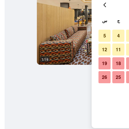
ج
س
5
4
12
11
1/19
مبنى
19
18
26
25