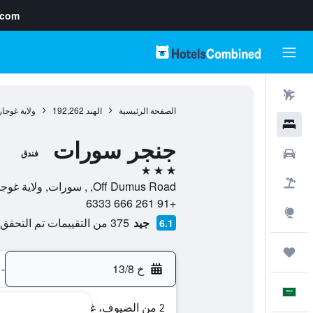
.com
رحلات طيران
الصفحة الرئيسية
الهند
192,262
ولاية غوجا
فنادق
جنجر سورات
سيارات
فندق
3 نجوم
حزم العروض
Off Dumus Road, , سورات, ولاية غوجارات, الهند
+91 261 666 6333
استكشاف
جيد
375 من التقييمات تم التحقق منها
6.1
رحلات
خ 13/8
-
العَرَبِيَّة
2 من الضيوف، غرفة واحدة