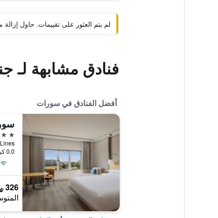
لم يتم العثور على تقييمات. حاول إزال
فنادق مشابهة لـ ج
أفضل الفنادق في سورات
سور
5 نجوم
wa Lines
0.0 كيلومتر عن وسط المدينة
326 ﷼
المتوس