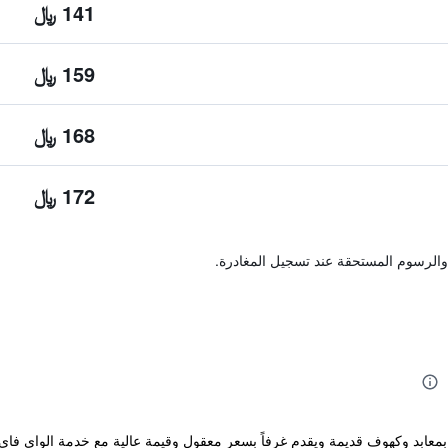
141 ﷼
159 ﷼
168 ﷼
172 ﷼
والرسوم المستحقة عند تسجيل المغادرة.