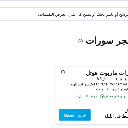
ة مرشح أو تغيير بحثك أو مسح كل شيء لعرض التقييمات.
نجر سورات
ات ماريوت هوتل
ممتاز 8.8
Near Parle Point Ath, سورات, الهند
واي فاي مجاني
موقف السيارات
عرض الصفقة
ط في الليلة