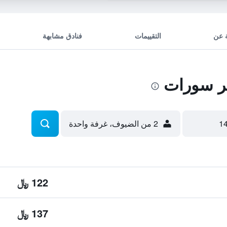
 عن
التقييمات
فنادق مشابهة
ر سورات
2 من الضيوف، غرفة واحدة
122 ﷼
137 ﷼