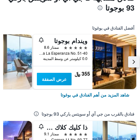
93 بوجوتا
أفضل الفنادق في بوغوتا
ويندام بوجوتا
5 نجوم
ممتاز 8.6
Avenida La Esperanza No. 51-40, بوغوتا, كولومبيا
0.0 كيلومتر عن وسط المدينة
355 ﷼
عرض الصفقة
شاهد المزيد من أهم الفنادق في بوغوتا
فنادق بالقرب من جي آي أو سويتس باركي 93 بوجوتا
ذا كليك كلاك هوتل بوجوتا
5 نجوم
ممتاز 9.1
Carrera 11 No. 93-77, بوغوتا, كولومبيا