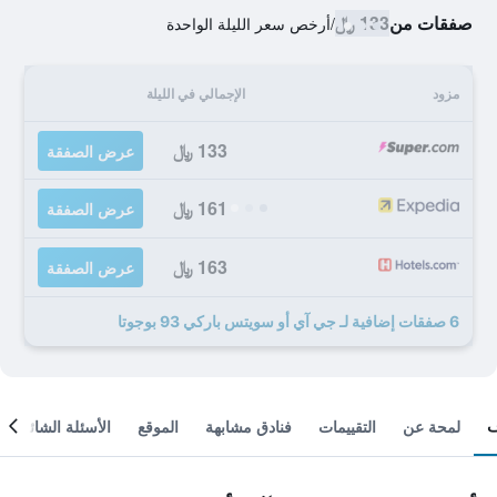
صفقات من
133 ﷼
/
أرخص سعر الليلة الواحدة
مزود
الإجمالي في الليلة
133 ﷼
عرض الصفقة
161 ﷼
عرض الصفقة
163 ﷼
عرض الصفقة
6 صفقات إضافية لـ جي آي أو سويتس باركي 93 بوجوتا
لمحة عن
التقييمات
فنادق مشابهة
الموقع
الأسئلة الشائعة