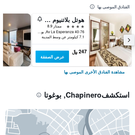
الفنادق الموصى بها
هوتل بلاتنيوم سويت
4 نجوم
ممتاز 8.9
Av La Esperanza 40-76, بوغوتا, كولومبيا
7.1 كيلومتر عن وسط المدينة
247 ﷼
عرض الصفقة
مشاهدة الفنادق الأخرى الموصى بها
استكشفChapinero, بوغوتا