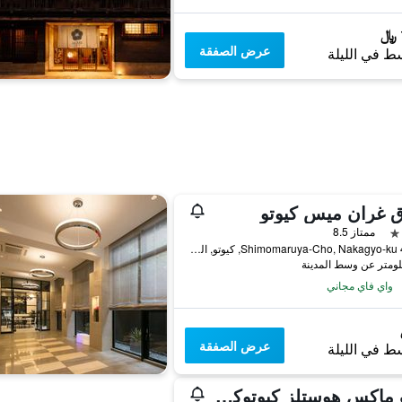
عرض الصفقة
ط في الليلة
ق غران ميس كيوتو
ممتاز 8.5
410-3 Shimomaruya-Cho, Nakagyo-ku, كيوتو, اليابان
واي فاي مجاني
عرض الصفقة
ط في الليلة
ليف ماكس هوستلز كيوتوكيماي