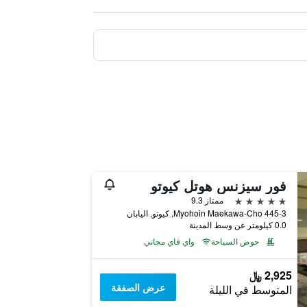
فور سيزنس هوتل كيوتو
5 نجوم
ممتاز 9.3
445-3 Myohoin Maekawa-Cho, كيوتو, اليابان
0.0 كيلومتر عن وسط المدينة
حوض السباحة
واي فاي مجاني
2,925 ﷼
عرض الصفقة
المتوسط في الليلة