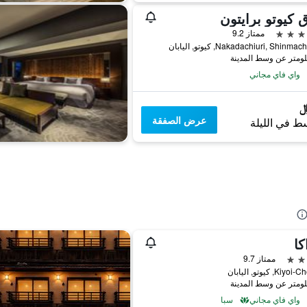
 كيوتو برايتون
ممتاز 9.2
Nakadachiuri, Shinma, كيوتو, اليابان
واي فاي مجاني
عرض الصفقة
ط في الليلة
ا
ممتاز 9.7
واي فاي مجاني
سبا