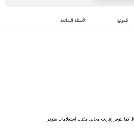
الموقع
الأسئلة الشائعة
يضمن الريوكان إقامة رفيعة المستوى في مدينة كيوتو ويقع ضمن مسافة قصيرة مشياً من Kawaramachi Railway Station. كما يتوفر إنترنت مجاني مكتب استعلامات متوفر