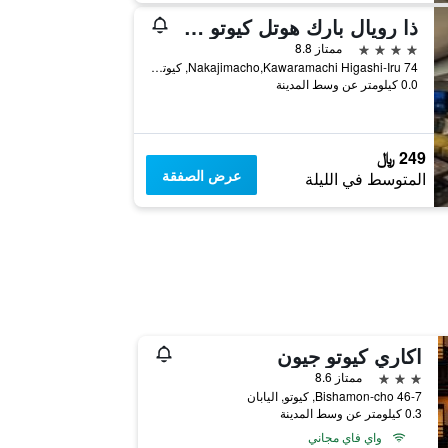
ذا رويال بارك هوتل كيوتو سانجو
4 نجوم
ممتاز 8.8
74 Nakajimacho,Kawaramachi Higashi-Iru, كيوتو, اليابان
0.0 كيلومتر عن وسط المدينة
249 ﷼
عرض الصفقة
المتوسط في الليلة
اكاري كيوتو جيون
3 نجوم
ممتاز 8.6
46-7 Bishamon-cho, كيوتو, اليابان
0.3 كيلومتر عن وسط المدينة
واي فاي مجاني