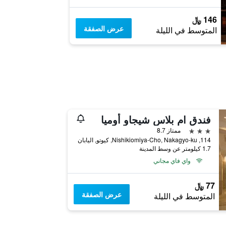
146 ﷼
عرض الصفقة
المتوسط في الليلة
فندق ام بلاس شيجاو أوميا
3 نجوم
ممتاز 8.7
114, Nishikiomiya-Cho, Nakagyo-ku, كيوتو, اليابان
1.7 كيلومتر عن وسط المدينة
واي فاي مجاني
77 ﷼
عرض الصفقة
المتوسط في الليلة