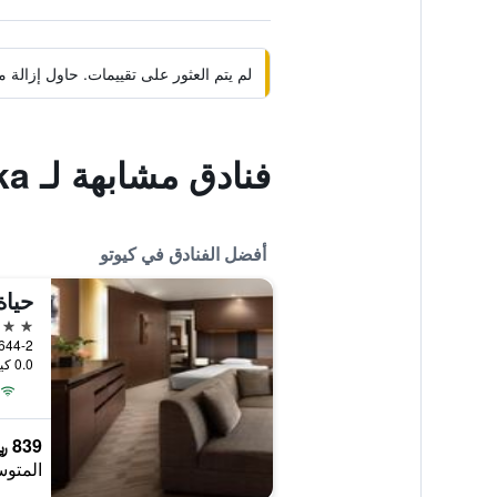
لم يتم العثور على تقييمات. حاول إزال
فنادق مشابهة لـ Gion Hatanaka
أفضل الفنادق في كيوتو
حياة
5 نجوم
0.0 كيلومتر عن وسط المدينة
839 ﷼
المتوس