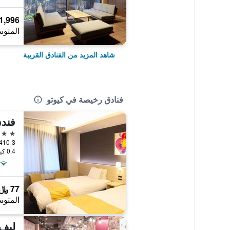
1,996 ﷼
المتوس
شاهد المزيد من الفنادق القريبة
فنادق رخيصة في كيوتو
فند
3 نجوم
0.4 كيلومتر عن وسط المدينة
77 ﷼
المتوس