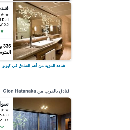
فندق
5 نجوم
chi-Dori
0.0 كيلومتر عن وسط المدينة
336 ﷼
المتوس
شاهد المزيد من أهم الفنادق في كيوتو
فنادق بالقرب من Gion Hatanaka
سواك
4 نجوم
480 Kiyoi-Cho, كيوتو, اليابان
0.1 كيلومتر عن وسط المدينة