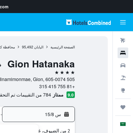
.com
رحلات طيران
الصفحة الرئيسية
اليابان
95,492
محافظة كي
فنادق
Gion Hatanaka
سيارات
ف
4 نجوم
حزم العروض
505 Yasaka Shrine Minamimonmae, Gion, 605-0074, كيوتو, محافظة كيوتو, اليابان
+81 755 415 315
استكشاف
ممتاز
784 من التقييمات تم التحقق منها
9.0
رحلات
س 15/8
-
العَرَبِيَّة
2 من الضيوف، غرفة واحدة