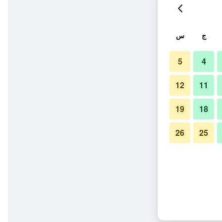
ج
س
5
4
12
11
19
18
26
25