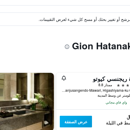
ة مرشح أو تغيير بحثك أو مسح كل شيء لعرض التقييمات.
 ريجنسي كيوتو
ممتاز 8.8
644-2 Sanjusangendo-Mawari, Higashiyama-ku, كيوتو, اليابان
واي فاي مجاني
عرض الصفقة
ط في الليلة