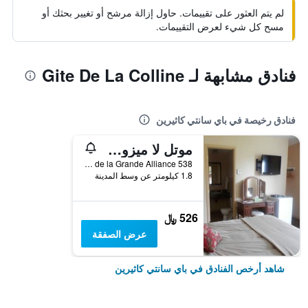
لم يتم العثور على تقييمات. حاول إزالة مرشح أو تغيير بحثك أو
مسح كل شيء لعرض التقييمات.
فنادق مشابهة لـ Gite De La Colline
فنادق رخيصة في باي سانتي كاثيرين
موتل لا ميزون دو ترافيه
538 Route de la Grande Alliance, باي سانتي كاثيرين, QC, كندا
1.8 كيلومتر عن وسط المدينة
526 ﷼
عرض الصفقة
شاهد أرخص الفنادق في باي سانتي كاثيرين