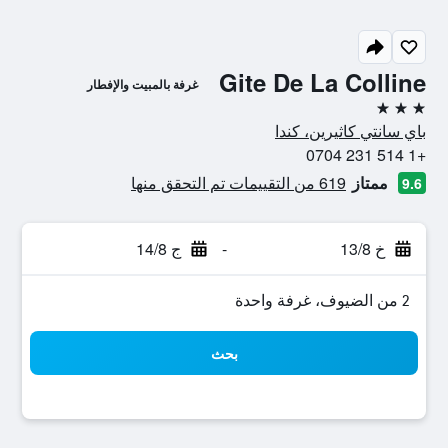
Gite De La Colline
غرفة بالمبيت والإفطار
3 نجوم
باي سانتي كاثيرين، كندا
+1 514 231 0704
ممتاز
619 من التقييمات تم التحقق منها
9.6
خ 13/8
-
ج 14/8
2 من الضيوف، غرفة واحدة
بحث