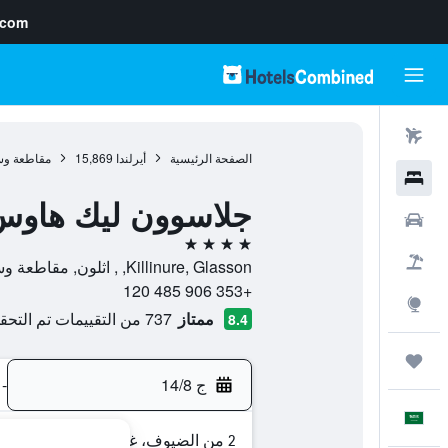
.com
رحلات طيران
الصفحة الرئيسية
أيرلندا
15,869
مقاطعة و
فنادق
جلاسوون ليك هاوس
سيارات
4 نجوم
حزم العروض
Killinure, Glasson, , اثلون, مقاطعة وستميث, أيرلندا
+353 906 485 120
استكشاف
ممتاز
737 من التقييمات تم التحقق منها
8.4
رحلات
ج 14/8
-
العَرَبِيَّة
2 من الضيوف، غرفة واحدة