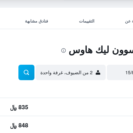
 عن
التقييمات
فنادق مشابهة
وون ليك هاوس
2 من الضيوف، غرفة واحدة
835 ﷼
848 ﷼