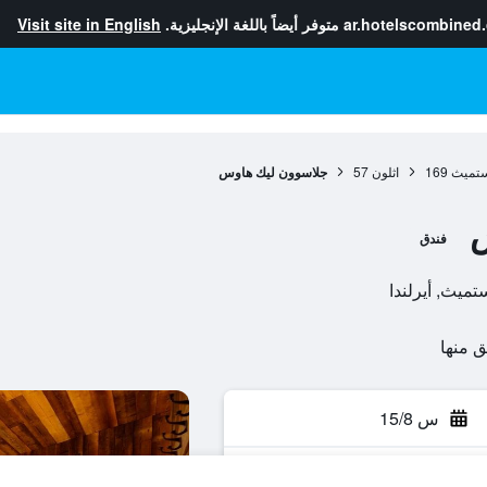
ar.hotelscombined
متوفر أيضاً باللغة الإنجليزية.
Visit site in English
ستميث
169
اثلون
57
جلاسوون ليك هاوس
فندق
س 15/8