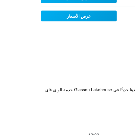
عرض الأسعار
يقع هذا الفندق ذو الـ 4 نجوم على بعد 8 كم من أثلون، ويحتوي على ملعب غولف للبطولات. توفر جميع الغرف التي تم تجديدها حديثًا في Glasson Lakehouse خدمة الواي فاي
12:00