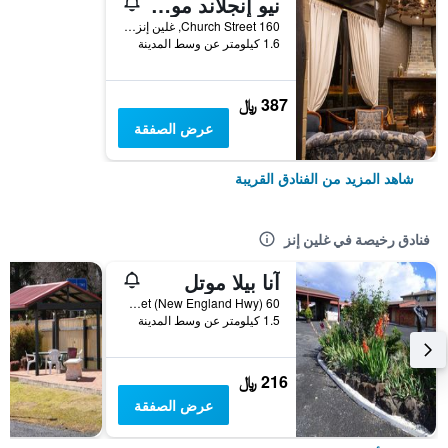
نيو إنجلاند موتور لودج
160 Church Street, غلين إنز, NSW, أستراليا
1.6 كيلومتر عن وسط المدينة
387 ﷼
عرض الصفقة
شاهد المزيد من الفنادق القريبة
فنادق رخيصة في غلين إنز
آنا بيلا موتل
60 Church Steet (New England Hwy), غلين إنز, NSW, أستراليا
1.5 كيلومتر عن وسط المدينة
216 ﷼
عرض الصفقة