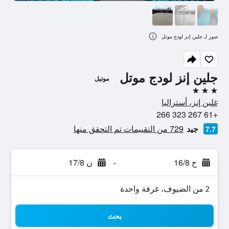
صور لـ جلين إنز لودج موتل
جلين إنز لودج موتل
موتيل
3 نجوم
غلين إنز، أستراليا
+61 267 323 266
جيد
729 من التقييمات تم التحقق منها
7.7
ح 16/8
-
ن 17/8
2 من الضيوف، غرفة واحدة
بحث